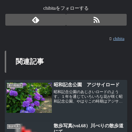
chibitaをフォローする
chibita
関連記事
昭和記念公園 アジサイロード
夏の風物詩
昭和記念公園のあじさいロードのよう
す。１年を通じていろいろな花が咲く昭
和記念公園、やはりこの時期はアジサ
イ。園内のいろいろなところでアジサイ
は咲いているが、メインはこのあじさい
ロード。マップがあるが梅のマップと違
って品種の名前までは書かれて...
散歩写真(vol.68）川べりの散歩道
散歩写真
にて