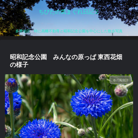
ちびたの気まぐれ日記２
多摩地区、特に高幡不動尊と昭和記念公園を中心にした散歩写真
昭和記念公園 みんなの原っぱ 東西花畑
の様子
春の風物詩