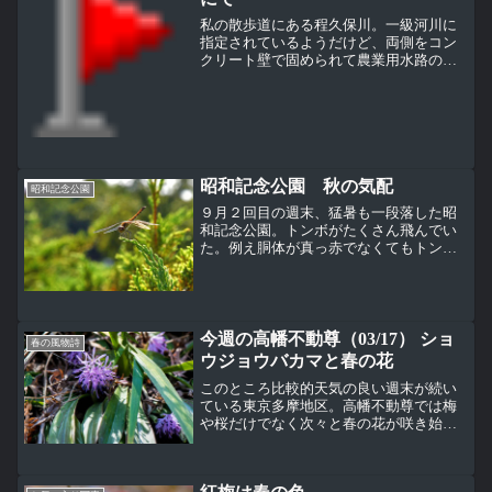
私の散歩道にある程久保川。一級河川に
指定されているようだけど、両側をコン
クリート壁で固められて農業用水路のよ
うな川。多摩動物公園や多摩テックあた
りの湧水を源流としてうちの近所で多摩
川に合流するので延長もわずか４ｋｍ弱
（下写真左）この程久保川...
昭和記念公園 秋の気配
昭和記念公園
９月２回目の週末、猛暑も一段落した昭
和記念公園。トンボがたくさん飛んでい
た。例え胴体が真っ赤でなくてもトンボ
は秋のイメージ。イチョウと青空。雲も
なんとなく秋っぽくないかなぁ・・・葉
も色が変わりはじめていて、銀杏もいい
色になってきている。下を...
今週の高幡不動尊（03/17） ショ
春の風物詩
ウジョウバカマと春の花
このところ比較的天気の良い週末が続い
ている東京多摩地区。高幡不動尊では梅
や桜だけでなく次々と春の花が咲き始め
ている。初夏の頃に山あじさいが咲く場
所で春一番に咲く花がこのショウジョウ
バカマ、ユリ科。明るい上品な紫色がい