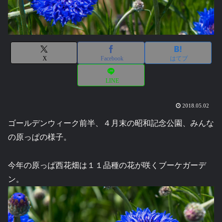
X
Facebook
はてブ
LINE
2018.05.02
ゴールデンウィーク前半、４月末の昭和記念公園、みんな
の原っぱの様子。
今年の原っぱ西花畑は１１品種の花が咲くブーケガーデ
ン。