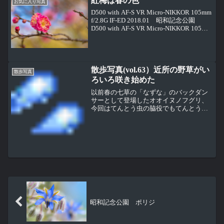
紅梅は春の色
いね。五重塔横で咲き始め...
お気に入り写真
D500 with AF-S VR Micro-NIKKOR 105mm
f/2.8G IF-ED 2018.01 昭和記念公園
D500 with AF-S VR Micro-NIKKOR 105mm
f/2.8G IF-ED 2018....
散歩写真(vol.63）近所の野草がい
散歩写真
ろいろ咲き始めた
以前春の七草の「なずな」のバックダン
サーとして登場したオオイヌノフグリ、
今回はてんとう虫の脇役でもてんとう虫
もお尻だけしか写ってないこんなかわい
い花がなぜ、オオイヌノフグリなんてい
う名前になっているんだ調べてみると、
実はこの花ではなく、イヌ...
昭和記念公園 ポリジ