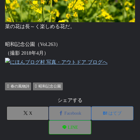
菜の花は長～く楽しめる花だ。
昭和記念公園（Vol.263）
（撮影 2018年4月）
春の風物詩
昭和記念公園
シェアする
X
Facebook
はてブ
LINE