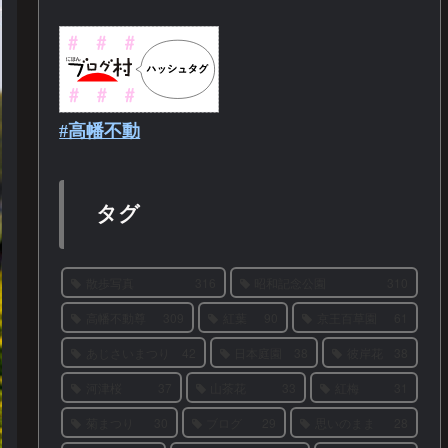
#高幡不動
タグ
散歩写真
316
昭和記念公園
310
高幡不動尊
309
紅葉
90
京王百草園
61
あじさいまつり
42
日本庭園
38
彼岸花
38
河津桜
37
山茶花
33
紅梅
31
菊まつり
30
ブログ
29
思いのまま
28