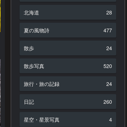
北海道
28
夏の風物詩
477
散歩
24
散歩写真
520
旅行・旅の記録
24
日記
260
星空・星景写真
4