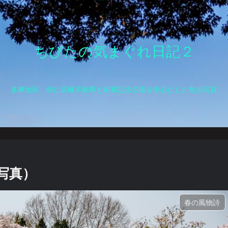
ちびたの気まぐれ日記２
多摩地区、特に高幡不動尊と昭和記念公園を中心にした散歩写真
写真）
春の風物詩