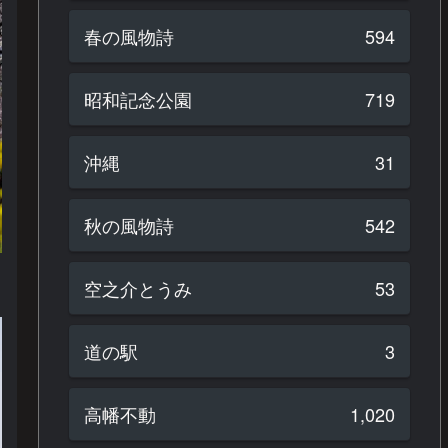
春の風物詩
594
昭和記念公園
719
沖縄
31
秋の風物詩
542
空之介とうみ
53
道の駅
3
高幡不動
1,020