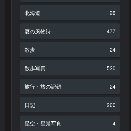
北海道
28
夏の風物詩
477
散歩
24
散歩写真
520
旅行・旅の記録
24
日記
260
星空・星景写真
4