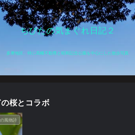
ちびたの気まぐれ日記２
多摩地区、特に高幡不動尊と昭和記念公園を中心にした散歩写真
ぎの桜とコラボ
春の風物詩