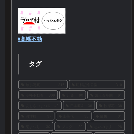
#高幡不動
タグ
散歩写真
316
昭和記念公園
310
高幡不動尊
309
紅葉
90
京王百草園
61
あじさいまつり
42
日本庭園
38
彼岸花
38
河津桜
37
山茶花
33
紅梅
31
菊まつり
30
ブログ
29
思いのまま
28