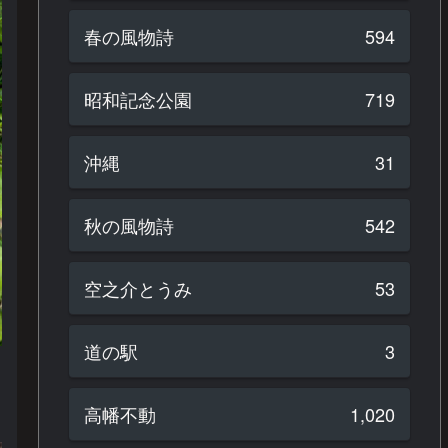
春の風物詩
594
昭和記念公園
719
沖縄
31
秋の風物詩
542
空之介とうみ
53
道の駅
3
高幡不動
1,020