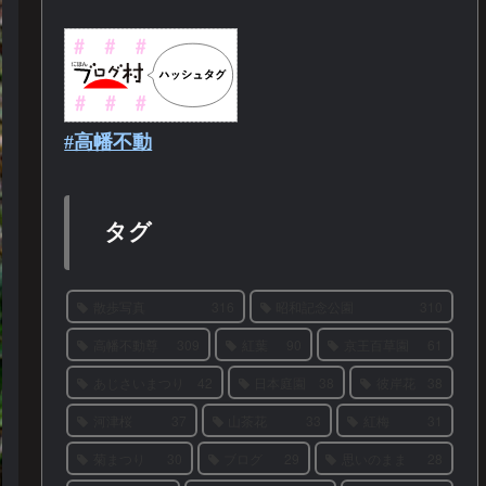
#高幡不動
タグ
散歩写真
316
昭和記念公園
310
高幡不動尊
309
紅葉
90
京王百草園
61
あじさいまつり
42
日本庭園
38
彼岸花
38
河津桜
37
山茶花
33
紅梅
31
菊まつり
30
ブログ
29
思いのまま
28