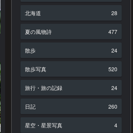
北海道
28
夏の風物詩
477
散歩
24
散歩写真
520
旅行・旅の記録
24
日記
260
星空・星景写真
4