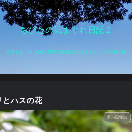
ちびたの気まぐれ日記２
多摩地区、特に高幡不動尊と昭和記念公園を中心にした散歩写真
ユリとハスの花
夏の風物詩