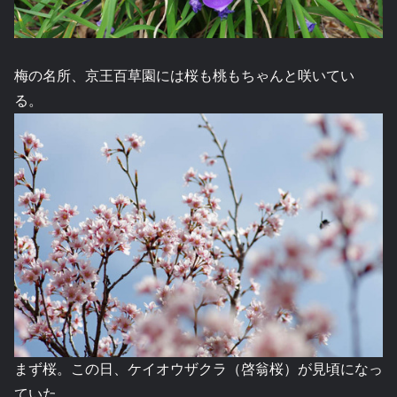
梅の名所、京王百草園には桜も桃もちゃんと咲いてい
る。
まず桜。この日、ケイオウザクラ（啓翁桜）が見頃になっ
ていた。