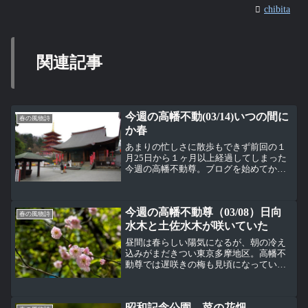
chibita
関連記事
今週の高幡不動(03/14)いつの間に
春の風物詩
か春
あまりの忙しさに散歩もできず前回の１
月25日から１ヶ月以上経過してしまった
今週の高幡不動尊。ブログを始めてか
ら、これだけ散歩しなかったことはなか
ったかも（汗）久しぶり訪れても変わら
ない風景にちょっと安心感。いつの間に
今週の高幡不動尊（03/08）日向
か境内は春に。奥殿横では...
春の風物詩
水木と土佐水木が咲いていた
昼間は春らしい陽気になるが、朝の冷え
込みがまだきつい東京多摩地区。高幡不
動尊では遅咲きの梅も見頃になってい
る。高幡不動尊では白梅と紅梅はある
が、こういう薄いピンク色の梅はこれだ
けかもしれない。寺社に似合う枝垂れ
昭和記念公園 菜の花畑