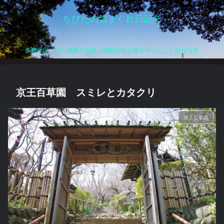
ちびたの気まぐれ日記２
多摩地区、特に高幡不動尊と昭和記念公園を中心にした散歩写真
京王百草園 スミレとカタクリ
京王百草園