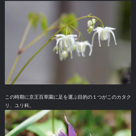
この時期に京王百草園に足を運ぶ目的の１つがこのカタク
リ、ユリ科。