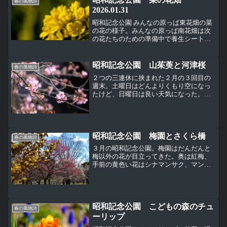
梅。枝垂れ梅を撮っていて上を見...
春の風物詩
2026.01.31
昭和記念公園 みんなの原っぱ東花畑の菜
の花の様子。みんなの原っぱ南花畑は次
の花たちのための準備中で養生シートが
敷かれている。東花畑は早咲きの菜の
花。年明けから開花して見頃が続いてい
る。
昭和記念公園 山茱萸と河津桜
春の風物詩
２つの三連休に挟まれた２月の３回目の
週末。土曜日はどんよりくもり空になっ
たけど、日曜日は良い天気になった。昭
和記念公園 花木園の梅園。ほとんどの梅
が見頃になっている。梅園の入口付近で
サンシュユ（山茱萸）、ミズキ科が咲い
ていた。まだ咲き始めだ...
昭和記念公園 梅園とさくら橋
春の風物詩
３月の昭和記念公園。梅園はだんだんと
梅以外の花が目立ってきた。奥は紅梅、
手前の黄色い花はシナマンサク、マンサ
ク科。こちらは奥が白梅で手前の黄色い
花はサンシュ、ミズキ科。別名が春黄金
花。春の日差しを浴びて木全体が黄金の
ように輝く花。小さい花の...
昭和記念公園 こどもの森のチュ
春の風物詩
ーリップ