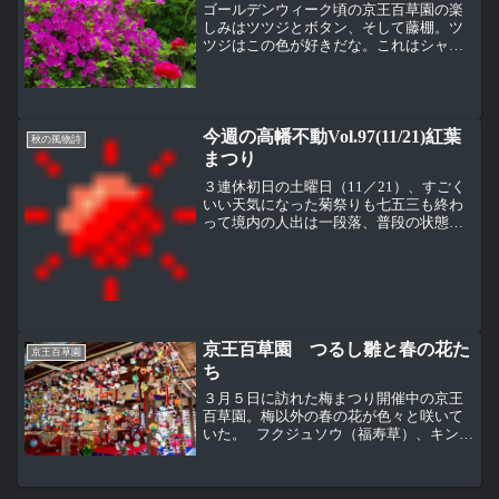
ゴールデンウィーク頃の京王百草園の楽
しみはツツジとボタン、そして藤棚。ツ
ツジはこの色が好きだな。これはシャク
ナゲ、同じツツジ科で花はそっくりだけ
ど、咲き方がちょっと違う。大輪の花が
見事なボタン。中国の国花。これはシャ
クヤクかな？見分けがつか...
今週の高幡不動Vol.97(11/21)紅葉
秋の風物詩
まつり
３連休初日の土曜日（11／21）、すごく
いい天気になった菊祭りも七五三も終わ
って境内の人出は一段落、普段の状態の
戻った感じ今日は午前中の小学校の学習
発表会があるので、少し早めに散歩に出
た。学習発表会ってわかりやすく言えば
学芸会、高校や大学だ...
京王百草園 つるし雛と春の花た
京王百草園
ち
３月５日に訪れた梅まつり開催中の京王
百草園。梅以外の春の花が色々と咲いて
いた。 フクジュソウ（福寿草）、キンポ
ウゲ科はもう茎が伸びて葉もたくさん出
てきていた。 これは、マンサク（満
作）、マンサク科。田舎で咲く花のイメ