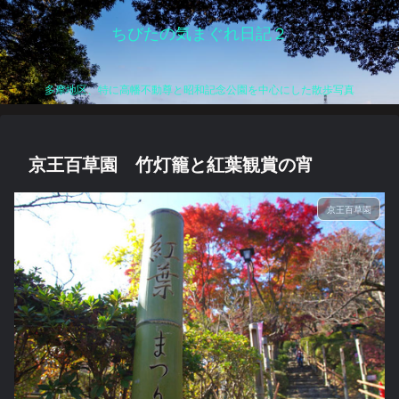
ちびたの気まぐれ日記２
多摩地区、特に高幡不動尊と昭和記念公園を中心にした散歩写真
京王百草園 竹灯籠と紅葉観賞の宵
京王百草園