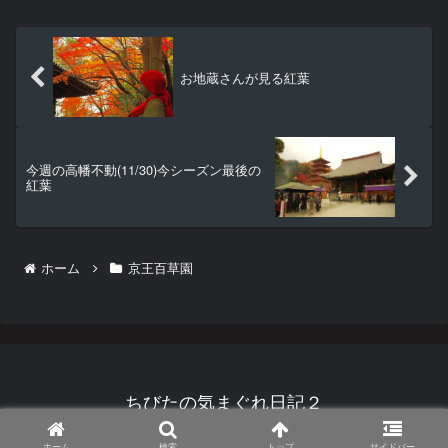
ージがある。マ...
お地蔵さんが見る紅葉
今週の高幡不動(11/30)今シーズン最後の
紅葉
ホーム
京王百草園
ちびたの気まぐれ日記２
© 2007 ちびたの気まぐれ日記２.
ホーム
検索
トップ
サイドバー