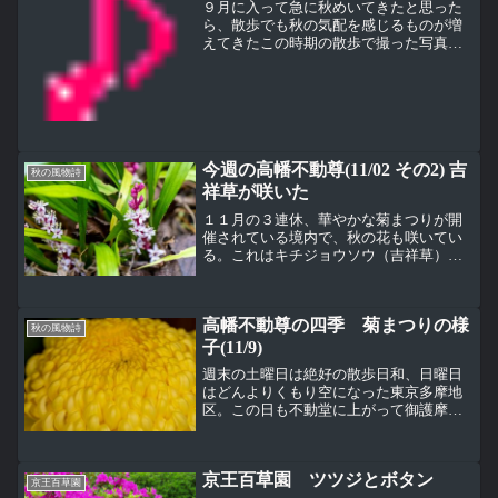
９月に入って急に秋めいてきたと思った
ら、散歩でも秋の気配を感じるものが増
えてきたこの時期の散歩で撮った写真
は、すぐに整理してアップしないと季節
遅れになりそうなので、ちょっとまとま
りがないけど並べてみた（下写真左）ま
だまだ緑色の栗、イガもまだ...
今週の高幡不動尊(11/02 その2) 吉
秋の風物詩
祥草が咲いた
１１月の３連休、華やかな菊まつりが開
催されている境内で、秋の花も咲いてい
る。これはキチジョウソウ（吉祥草）、
ユリ科。葉よりもかなり低い位置で花が
咲くので見つけにくいけど、比較的丈夫
で育ちやすいのでよく見るとたくさん咲
高幡不動尊の四季 菊まつりの様
いていたりする。小さくて...
秋の風物詩
子(11/9)
週末の土曜日は絶好の散歩日和、日曜日
はどんよりくもり空になった東京多摩地
区。この日も不動堂に上がって御護摩修
行を行っている時間だったので、境内に
参拝者が少ないタイミングになってしま
った。先週、境内にしゃがみ込んで写真
京王百草園 ツツジとボタン
を撮っていた人と同じアン...
京王百草園