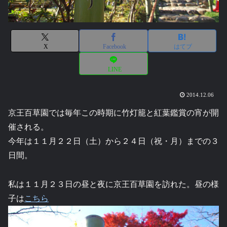
X
Facebook
はてブ
LINE
2014.12.06
京王百草園では毎年この時期に竹灯籠と紅葉鑑賞の宵が開
催される。
今年は１１月２２日（土）から２４日（祝・月）までの３
日間。
私は１１月２３日の昼と夜に京王百草園を訪れた。昼の様
子は
こちら