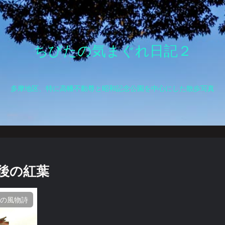
ちびたの気まぐれ日記２
多摩地区、特に高幡不動尊と昭和記念公園を中心にした散歩写真
最後の紅葉
秋の風物詩