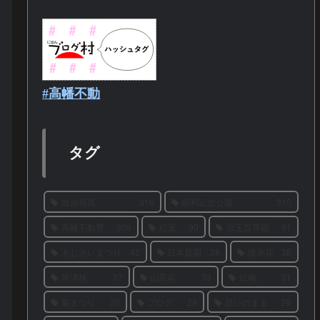
#高幡不動
タグ
散歩写真
316
昭和記念公園
310
高幡不動尊
309
紅葉
90
京王百草園
61
あじさいまつり
42
日本庭園
38
彼岸花
38
河津桜
37
山茶花
33
紅梅
31
菊まつり
30
ブログ
29
思いのまま
28