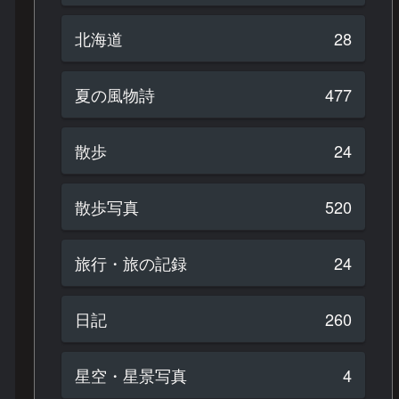
北海道
28
夏の風物詩
477
散歩
24
散歩写真
520
旅行・旅の記録
24
日記
260
星空・星景写真
4