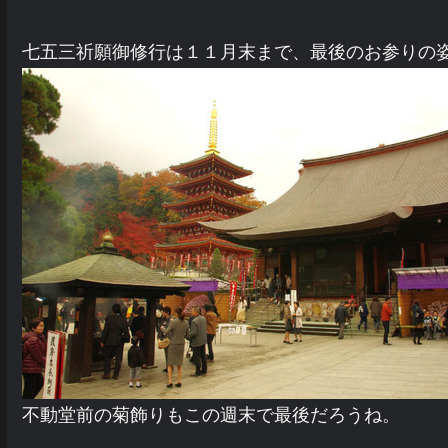
七五三祈願御修行は１１月末まで、最後のお参りの
不動堂前の菊飾りもこの週末で最後だろうね。