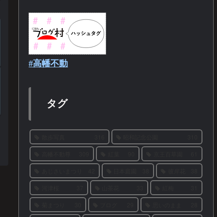
#高幡不動
タグ
散歩写真
316
昭和記念公園
310
高幡不動尊
309
紅葉
90
京王百草園
61
あじさいまつり
42
日本庭園
38
彼岸花
38
河津桜
37
山茶花
33
紅梅
31
菊まつり
30
ブログ
29
思いのまま
28