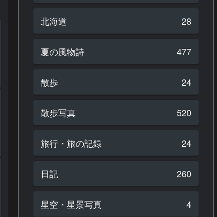
北海道
28
夏の風物詩
477
散歩
24
散歩写真
520
旅行・旅の記録
24
日記
260
星空・星景写真
4