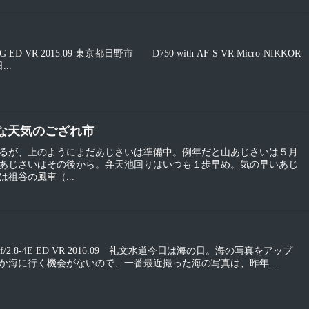
 f/4G ED VR 2015.09 東京都日野市 D750 with AF-S VR Micro-NIKKOR
...
やかな天気のござれ市
るが、上のようにまだあじさいは準備中。例年だと山あじさいは５月
あじさいはその後から。弁天池回りはいつも１歩早め。気の早いあじ
祖谷の風車（...
-80mm f/2.8-4E ED VR 2016.09 礼文水道今日は海の日。海の写真をアップ
か海に行く機会がないので、一番最近撮った海の写真は、昨年...