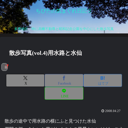
ちびたの気まぐれ日記２
多摩地区、特に高幡不動尊と昭和記念公園を中心にした散歩写真
散歩写真(vol.4)用水路と水仙
散歩
X
Facebook
はてブ
LINE
2008.04.27
散歩の途中で用水路の横にふと見つけた水仙