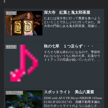
深大寺 紅葉と鬼太郎茶屋
散歩写真
たまには深大寺に行って蕎麦を食べよう
ということで久しぶりに行ってみた。深
大寺の門前にある鬼太郎茶屋。雨漏りで
もするのだろうか屋根にブルーシートが
かけてあった。ちょっと風情がないけど
仕方ないか・・・水木しげるさんは鳥取
県境港市で育ちだけど、３...
秋の七草 １つ足らず・・・
散歩写真
そろそろ秋も終わりになるので、季節外
れにならないうちに秋の七草。紅葉やラ
イトアップの写真が続いていたので、散
歩道の花はなんだかちょっとお久しぶり
秋の野に 咲きたる花を 指折りかき数ふれ
ば 七種の花萩の花 尾花葛花 撫子の花 女
郎花 また藤袴...
スポットライト 美山八重紫
お気に入り写真
D500 with AF-S VR Micro-NIKKOR 105mm
f/2.8G IF-ED 2017.05 高幡不動尊木漏れ
日がスポットライトのように山あじさい