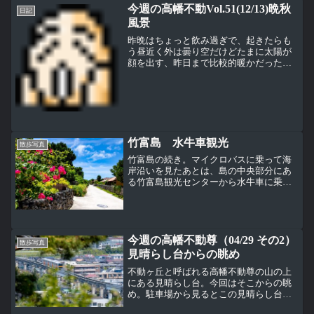
今週の高幡不動Vol.51(12/13)晩秋
見の時期に来たことがあ...
日記
風景
昨晩はちょっと飲み過ぎで、起きたらも
う昼近く外は曇り空だけどたまに太陽が
顔を出す、昨日まで比較的暖かだったが
今日は空気が少し冷たい今週の高幡不動
尊はほんとうに静かだった参拝客はすく
ないけど、境内のあちらこちらで、年末
年始の準備が始まっていた...
竹富島 水牛車観光
散歩写真
竹富島の続き。マイクロバスに乗って海
岸沿いを見たあとは、島の中央部分にあ
る竹富島観光センターから水牛車に乗っ
て集落を回る。 水牛車に乗ったのは、西
表島から由布島に渡る時以来。人の歩く
速度よりもゆっくりとした速度でのんび
りと集落を回りながら、...
今週の高幡不動尊（04/29 その2）
散歩写真
見晴らし台からの眺め
不動ヶ丘と呼ばれる高幡不動尊の山の上
にある見晴らし台。今回はそこからの眺
め。駐車場から見るとこの見晴らし台は
木が少なくなった山の右側あたりになる