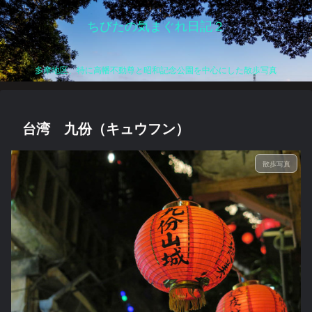
ちびたの気まぐれ日記２
多摩地区、特に高幡不動尊と昭和記念公園を中心にした散歩写真
台湾 九份（キュウフン）
散歩写真