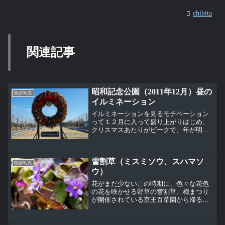
chibita
関連記事
昭和記念公園（2011年12月）昼の
散歩写真
イルミネーション
イルミネーションを見るモチベーション
って１２月に入って盛り上がりはじめ、
クリスマスあたりがピークで、年が明け
ると一気に落ちると思いません？まだ気
持ちが盛り上がっている１２月の昭和記
念公園でイルミネーションを昼間に見
雪割草（ミスミソウ、スハマソ
た。この飾りは、（上）夜じ...
散歩写真
ウ）
花がまだ少ないこの時期に、色々な花色
の花を咲かせる野草の雪割草。梅まつり
が開催されている京王百草園から帰る途
中、この日は春の陽気だったので、もう
少し散歩がしたくて近くにある百草台自
然公園によってみた。 この公園は昔、花