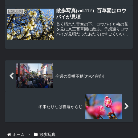
のだろうか。上写真は今年４月４日に撮
ったので桜が咲いている。見晴らし台入
散歩写真(vol.112）百草園はロウ
口は山内八十八か所巡拝コ...
冬の風物詩
バイが見頃
良く晴れた青空の下、ロウバイと梅の花
を見に京王百草園に散歩。予想通りロウ
バイが見頃だったあたりはすごくいい香
りに満たされていたきれいな青空が背景
だときれいに見える名前に梅がついてい
るが、近くて見てもやっぱり梅の花とは
違う形。右側の花の中を良...
今週の高幡不動(01/04)初詣
冬来たりなば春遠からじ
ホーム
散歩写真