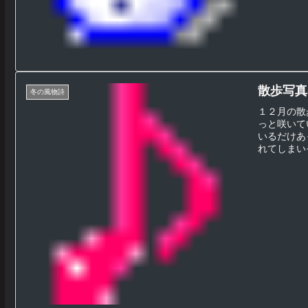
散歩写真(
冬の風物詩
１２月の散
っと咲いて
いるだけあ
れてしまいそ