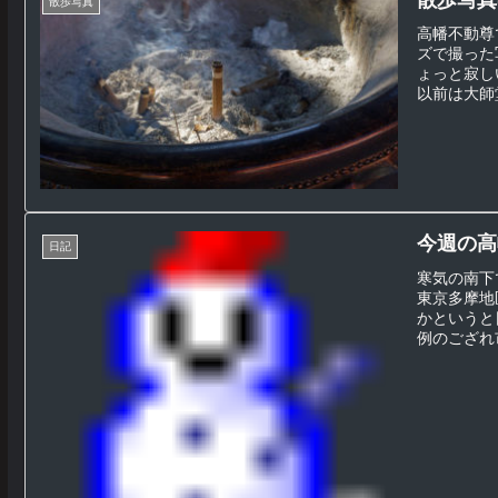
散歩写真
高幡不動尊
ズで撮った
ょっと寂し
以前は大師堂
今週の高幡
日記
寒気の南下
東京多摩地
かというと
例のござれ市