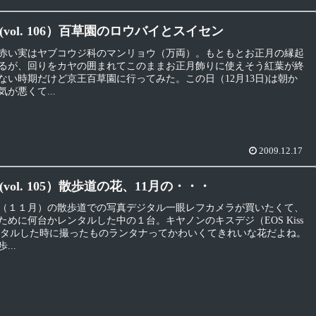
vol. 106）百草園のロウバイとスイセン
赤い実はヤブコウジ科のマンリョウ（万両）。もともとお正月の縁起
るが、回りをカヤの囲まれてこのままお正月飾りに使えそう紅葉が終
ない時期だけど京王百草園に行ってみた。この日（12月13日)は朝か
が悪くて...
2009.12.17
vol. 105）散歩道の花、11月の・・・
（１１月）の散歩道での写真デジタル一眼レフカメラが買いたくて、
ために何台かレンタルした中の１台。キヤノンのキスデジ（EOS Kiss
ンタルした時に撮ったものランタナってかわいくてきれいな花だよね。
...