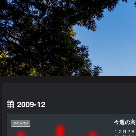
2009-12
今週の高幡
冬の風物詩
１２月２８