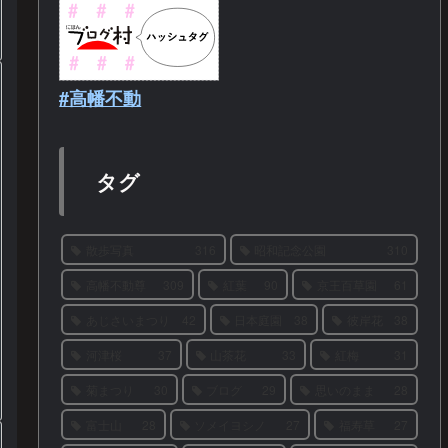
#高幡不動
タグ
散歩写真
316
昭和記念公園
310
高幡不動尊
309
紅葉
90
京王百草園
61
あじさいまつり
42
日本庭園
38
彼岸花
38
河津桜
37
山茶花
33
紅梅
31
菊まつり
30
ブログ
29
思いのまま
28
富士山
28
ソメイヨシノ
27
福寿草
27