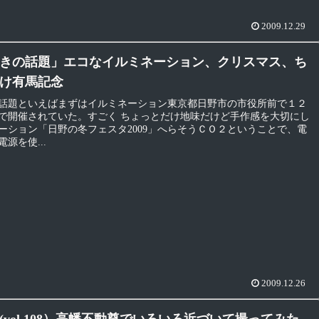
2009.12.29
きの話題」エコなイルミネーション、クリスマス、ち
け有馬記念
話題といえばまずはイルミネーション東京都日野市の市役所前で１２
で開催されていた。すごく ちょっとだけ地味だけど手作感を大切にし
ーション「日野の冬フェスタ2009」へらそうＣＯ２ということで、電
源を使...
2009.12.26
(vol.108）高幡不動尊でいろいろ近づいて撮ってみた