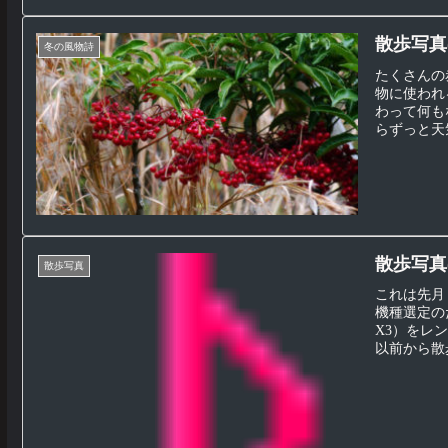
散歩写真(
冬の風物詩
たくさんの
物に使われ
わって何も
らずっと天気
散歩写真(
散歩写真
これは先月
機種選定の
X3）をレ
以前から散歩