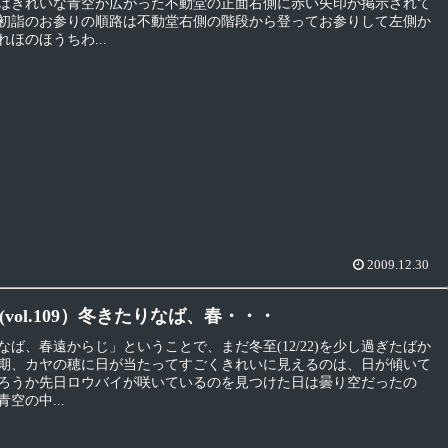
はきれいな青空が広がった不動堂の正面右側に赤い矢印が掲示されて
初詣のお参りの順路は不動堂右側の階段から登ってお参りして左側か
ほのほうちわ...
2009.12.30
vol.109）冬きたりなば、春・・・
なば、春遠からじ」ということで、まだ冬至(12/22)を少し過ぎたばか
期、カヤの穂に日が当たってすごくきれいに見えるのは、日が傾いて
ろうか先日ロウバイが咲いているのを見つけた日は曇り空だったの
空の中...