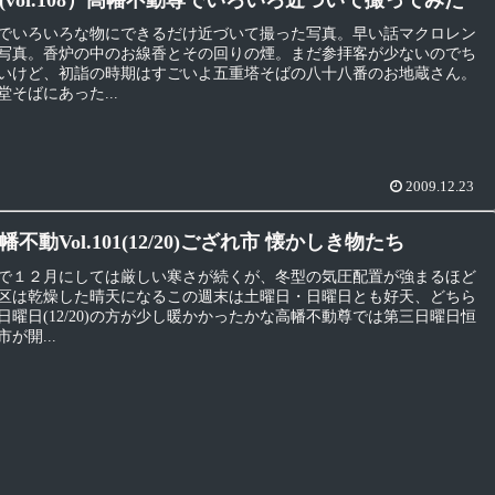
でいろいろな物にできるだけ近づいて撮った写真。早い話マクロレン
写真。香炉の中のお線香とその回りの煙。まだ参拝客が少ないのでち
いけど、初詣の時期はすごいよ五重塔そばの八十八番のお地蔵さん。
そばにあった...
2009.12.23
不動Vol.101(12/20)ござれ市 懐かしき物たち
で１２月にしては厳しい寒さが続くが、冬型の気圧配置が強まるほど
区は乾燥した晴天になるこの週末は土曜日・日曜日とも好天、どちら
日曜日(12/20)の方が少し暖かかったかな高幡不動尊では第三日曜日恒
が開...