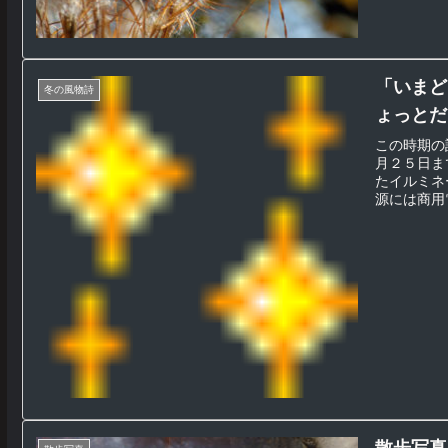
「いまど
冬の風物詩
ょっとだ
この時期の
月２５日ま
たイルミネ
源には商用電
散歩写真