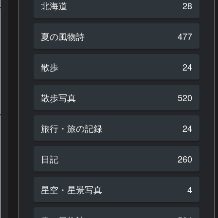
北海道
28
夏の風物詩
477
散歩
24
散歩写真
520
旅行・旅の記録
24
日記
260
星空・星景写真
4