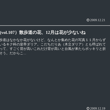
2009.12.21
vol.107）散歩道の花、12月は花が少ないね
歩道はなかなか花がないけど、なんとか集めた花の写真１１月からず
いるキク科の皇帝ダリア。こだちだりあ（木立ダリア）とも呼ばれて
って、すごく背が高いこれだけ背が高いと台風が来たらポッキリと折
う。だからこ...
2009.12.19