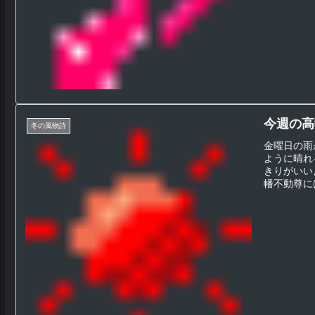
今週の高幡
冬の風物詩
金曜日の雨
ように晴れ
きりがいい
幡不動尊には