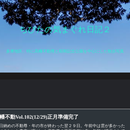
ちびたの気まぐれ日記２
多摩地区、特に高幡不動尊と昭和記念公園を中心にした散歩写真
不動Vol.102(12/29)正月準備完了
日納めの不動尊・年の市が終わった翌２９日。午前中は雲が多かった