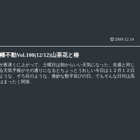
2009.12.14
不動Vol.100(12/12)山茶花と椿
が夜遅くに上がって、土曜日は朝からいい天気になった。先週と同じ
る天気予報がその通りになるとちょっとうれしい今日は１２月１２日
ような、ぞろ目のような、微妙な数字並びの日。でもそんな日付は高
まったく関係...