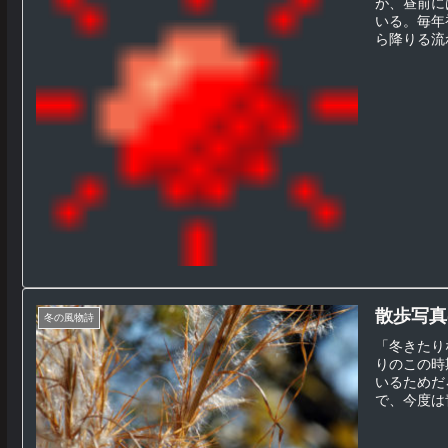
が、昼前に
いる。毎年
ら降りる流れ
散歩写真(
冬の風物詩
「冬きたり
りのこの時
いるためだ
で、今度は青