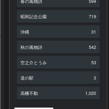
春の風物詩
594
昭和記念公園
719
沖縄
31
秋の風物詩
542
空之介とうみ
53
道の駅
3
高幡不動
1,020