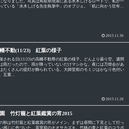
になりました。写真は鳥取県境港にある水木しげるロードで、私が一
っている「水木しげる先生執筆中」のオブジェ。「机に向かう壮年...
2015.11.30
不動(11/23) 紅葉の様子
催される日(11/23)の高幡不動尊の紅葉の様子。どんより曇り空。週間
は雨だったので、雨が降っていないだけマシかな。夜には万燈会があ
はたくさんの提灯が飾られている。大師堂前のモミジはかなり色付い
五重...
2015.11.28
園 竹灯籠と紅葉鑑賞の宵2015
の秋は竹灯籠と紅葉鑑賞の宵がメイン。まずは昼間に下見として行っ
い感じに色づいた、茶室前のオオサカズキ。竹林の青と紅葉のコラボ