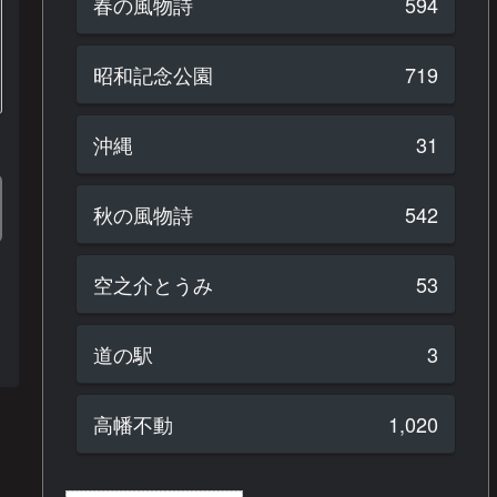
春の風物詩
594
昭和記念公園
719
沖縄
31
秋の風物詩
542
空之介とうみ
53
道の駅
3
高幡不動
1,020