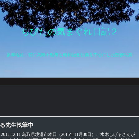
ちびたの気まぐれ日記２
多摩地区、特に高幡不動尊と昭和記念公園を中心にした散歩写真
る先生執筆中
 2012.12.11 鳥取県境港市本日（2015年11月30日）、水木しげるさんが