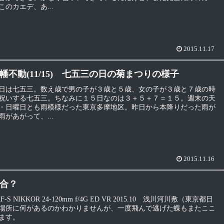
のカエデ、あ...
2015.11.17
幡不動(11/15) 七五三の日の菊まつりの様子
日は七五三。数え歳で男の子が３歳と５歳、女の子が３歳と７歳の時
祝いする七五三。ちなみに１５日なのは３＋５＋７＝１５。週末の天
・日曜日とも雨模様だった東京多摩地区。昨日から本降りだった雨が
があがって、...
2015.11.16
合？
h AF-S NIKKOR 24-120mm f/4G ED VR 2015.10 浅川河川敷（東京都日
場所に何があるのかわかりませんが、一度飛んで逃げた蝶もまたここ
ます。