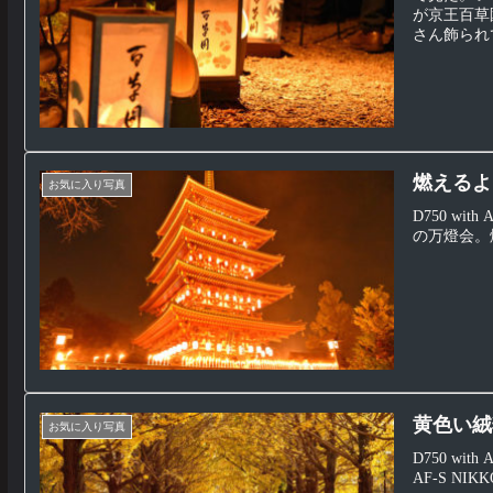
が京王百草
さん飾られて
燃えるよ
お気に入り写真
D750 wit
の万燈会。
黄色い絨
お気に入り写真
D750 with
AF-S NIKK