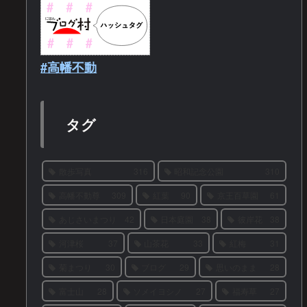
#高幡不動
タグ
散歩写真
316
昭和記念公園
310
高幡不動尊
309
紅葉
90
京王百草園
61
あじさいまつり
42
日本庭園
38
彼岸花
38
河津桜
37
山茶花
33
紅梅
31
菊まつり
30
ブログ
29
思いのまま
28
富士山
28
ソメイヨシノ
27
福寿草
27