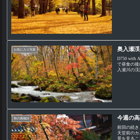
奥入瀬渓
お気に入り写真
D750 wit
で昼食の後
入瀬川の渓流。
今週の高
秋の風物詩
前回の続き
天堂前のカ
景を見るこ