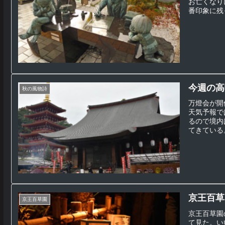
お亡くなり
番印象に残
今週の高幡
秋の風物詩
万燈会が開
天気予報で
るので境内
てきている。
京王百草
京王百草園
京王百草園
て見た。い