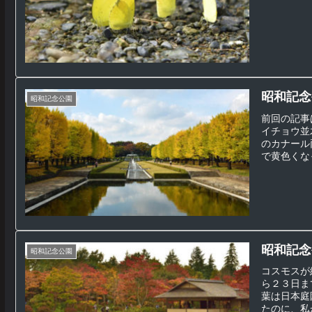
昭和記念
昭和記念公園
前回の記事
イチョウ並
のカナール
で黄色くなっ
昭和記念
昭和記念公園
コスモスが
ら２３日ま
葉は日本庭
たのに、私が