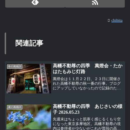
chibita
関連記事
高幡不動尊の四季 萬燈会・たか
冬の風物詩
はたもみじ灯路
萬燈会は１１月２２日、２３日に開催さ
れた高幡不動尊の秋一番の行事。ブログ
にアップしていなかったので記録のため
１ヶ月経過したけどアップしておく。境
内にはロウソクや飾り灯籠が並べられて
いる。賽銭箱前を舞台にして演歌歌手が
高幡不動尊の四季 あじさいの様
歌っていた。いつも参道で...
夏の風物詩
子 2026.05.23
先週末はちょっと肌寒く感じるくもり空
になった東京多摩地区。高幡不動尊の境
内は参拝者が少ないがこれが普段の高幡