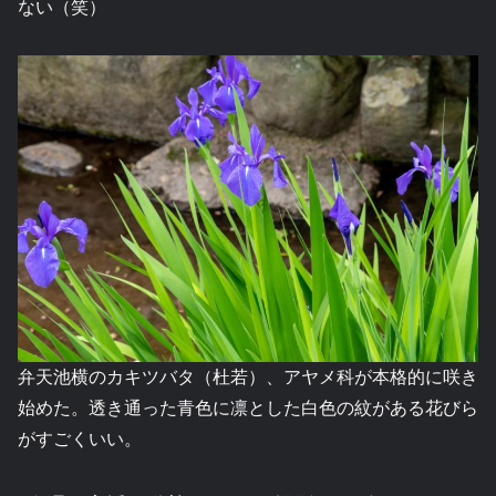
ない（笑）
弁天池横のカキツバタ（杜若）、アヤメ科が本格的に咲き
始めた。透き通った青色に凛とした白色の紋がある花びら
がすごくいい。