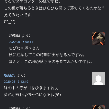
まるでタケコプターの様ですね。
この種が落ちるときはひらひら回って落ちてくるのかな？
見てみたいです。
(*^_^*)
chibita
より:
2020-05-15 00:11
ちびた＞凪々さん
秋に紅葉してこの時期に実がなるんですね。
ほんと、この種が落ちるのを見てみたいですね。
hisami
より:
2020-05-13 13:19
緑の中の赤が目をひきますねぇ
黄色が有れば信号色になるね(笑)
chibita
より: