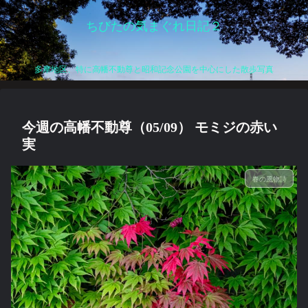
ちびたの気まぐれ日記２
多摩地区、特に高幡不動尊と昭和記念公園を中心にした散歩写真
今週の高幡不動尊（05/09） モミジの赤い
実
春の風物詩