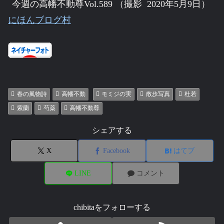
今週の高幡不動尊Vol.589 （撮影 2020年5月9日）
にほんブログ村
春の風物詩
高幡不動
モミジの実
散歩写真
杜若
紫蘭
芍薬
高幡不動尊
シェアする
X
Facebook
はてブ
LINE
コメント
chibitaをフォローする