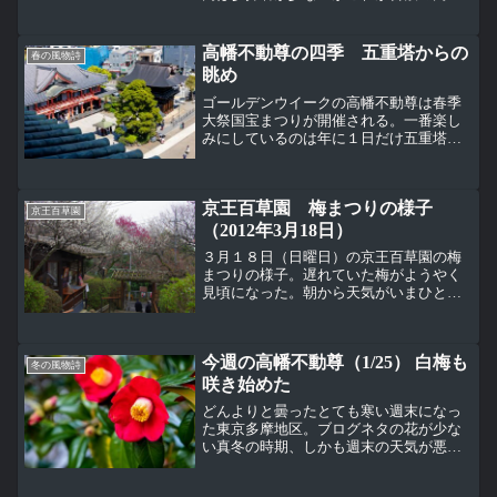
不動尊。６月１日からあじさいまつりが
開催されると人も多くなると思う。あじ
さいはあじさいまつりの開催など関係な
高幡不動尊の四季 五重塔からの
春の風物詩
く咲いている。これはたぶんダンスパー
眺め
ティー、人気のあじさい。
ゴールデンウイークの高幡不動尊は春季
大祭国宝まつりが開催される。一番楽し
みにしているのは年に１日だけ五重塔最
上階まで上がれる五重塔仏伝彫刻拝観日
（４月２８日）。不動堂は催物仕様、境
内の参拝者は普段の週末より多い。五重
京王百草園 梅まつりの様子
塔仏伝彫刻拝観の入口はこ...
京王百草園
（2012年3月18日）
３月１８日（日曜日）の京王百草園の梅
まつりの様子。遅れていた梅がようやく
見頃になった。朝から天気がいまひとつ
だったので人はあまり多くない。あいに
くの曇天、しっとりとした風情のある光
景と言えるかもすっきりとした一重咲き
今週の高幡不動尊（1/25） 白梅も
の紅梅、紅千鳥。こちらも...
冬の風物詩
咲き始めた
どんよりと曇ったとても寒い週末になっ
た東京多摩地区。ブログネタの花が少な
い真冬の時期、しかも週末の天気が悪い
となるとブログが更新できない・・・
（涙）高幡不動尊の境内は思ったよりも