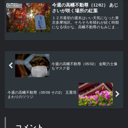
参拝者が多い。 あま酒の露店が定位置の
今週の高幡不動尊（12/02） あじ
五重塔下で店を出していた...
秋の風物詩
さいが咲く場所の紅葉
１２月最初の週末はいい天気になった東
京多摩地区。そろそろ冬晴れが続く時期
になる頃かな。高幡不動尊のもみじまつ
りは１１月３０日で終わったけど、まだ
見頃過ぎの紅葉を楽しむことができる。
今回は初夏の頃にあじさいが咲く場所の
紅葉を見てみる。山あじさ...
今週の高幡不動尊（05/02） 金剛力士像
もマスク姿
今週の高幡不動尊（05/09 その2） 五重塔
まわりのツツジ
コメント