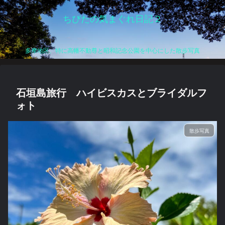
ちびたの気まぐれ日記２
多摩地区、特に高幡不動尊と昭和記念公園を中心にした散歩写真
石垣島旅行 ハイビスカスとブライダルフ
ォト
散歩写真