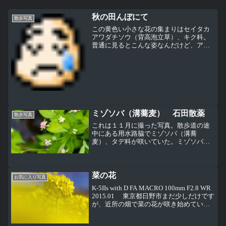
秋の田んぼにて
散歩写真
この黄色い小さな花の集まりはセイタカ
アワダチソウ（背高泡立草）、キク科。
普通に見るとこんな姿なんだけど、アッ
プで見るとちょっとイメージが違う感じ
がする。北アメリカ原産の帰化植物で、
同じ帰化植物で花粉アレルギーの原因と
なるブタクサと間違われて...
ミゾソバ（溝蕎麦） 石田散薬
散歩写真
これは１１月に撮った写真。散歩道の途
中にある用水路脇でミゾソバ（溝蕎
麦）、タデ科が咲いていた。ミゾソバ
（溝蕎麦）、タデ科。ミゾに生えるソバ
に似た植物ということからついた名前。
まさに水路（ミゾ）にびっしり生えてい
る。
菜の花
お気に入り写真
K-5IIs with D FA MACRO 100mm F2.8 WR
2015.01 東京都日野市まだ少しだけです
が、近所の畑で菜の花が咲き始めていま
した。