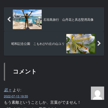
まで、すなわちこの日まで...
石垣島旅行 山丹花と具志堅用高像
昭和記念公園 こもれびの丘の山ユリ
コメント
凪々
より:
2022-07-13 19:55
もう素敵ということしか、言葉がでません！