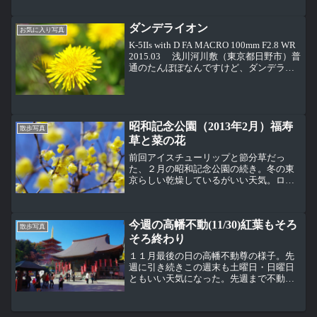
ダンデライオン
お気に入り写真
K-5IIs with D FA MACRO 100mm F2.8 WR
2015.03 浅川河川敷（東京都日野市）普
通のたんぽぽなんですけど、ダンデライ
オンと呼ぶと、あの人の歌声が聞こえて
きます（笑）。
昭和記念公園（2013年2月）福寿
散歩写真
草と菜の花
前回アイスチューリップと節分草だっ
た、２月の昭和記念公園の続き。冬の東
京らしい乾燥しているがいい天気。ロウ
バイの黄色が映える青空。日本水仙が少
しだけ咲き始めていた。きれいに咲きそ
ろうのはまだこれから。渓流広場で見つ
今週の高幡不動(11/30)紅葉もそろ
けたラッパスイセン。この日...
散歩写真
そろ終わり
１１月最後の日の高幡不動尊の様子。先
週に引き続きこの週末も土曜日・日曜日
ともいい天気になった。先週まで不動堂
の両側に設置されていた菊の飾りがこの
日はなくなっていた。七五三参りもまだ
チラホラ見られるが七五三参りは１１月