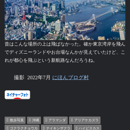
昔はこんな場所の上は飛ばなかった。確か東京湾岸を飛ん
でディズニーランドやお台場なんかが見えていたけど、こ
れが都心を飛ぶという新航路なんだろうね。
撮影 2022年7月
にほんブログ村
散歩写真
沖縄
アラマンダ
アリアケカズラ
ゴクラクチョウカ
テイキンザクラ
ハイビスカス