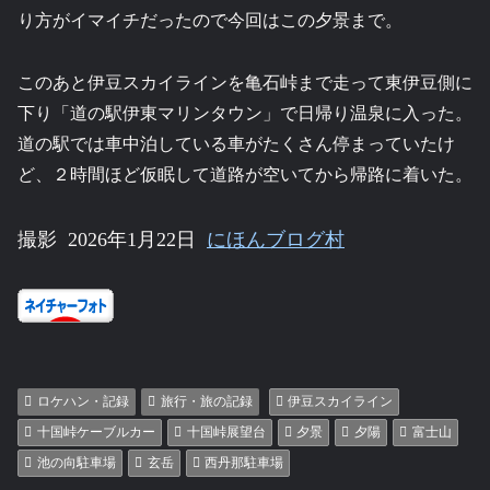
り方がイマイチだったので今回はこの夕景まで。
このあと伊豆スカイラインを亀石峠まで走って東伊豆側に
下り「道の駅伊東マリンタウン」で日帰り温泉に入った。
道の駅では車中泊している車がたくさん停まっていたけ
ど、２時間ほど仮眠して道路が空いてから帰路に着いた。
撮影 2026年1月22日
にほんブログ村
ロケハン・記録
旅行・旅の記録
伊豆スカイライン
十国峠ケーブルカー
十国峠展望台
夕景
夕陽
富士山
池の向駐車場
玄岳
西丹那駐車場