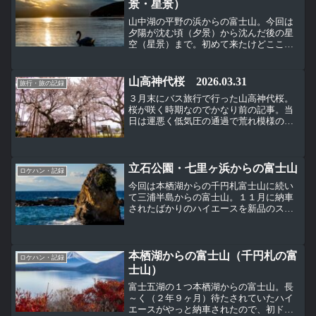
景・星景）
山中湖の平野の浜からの富士山。今回は
夕陽が沈む頃（夕景）から沈んだ後の星
空（星景）まで。初めて来たけどここは
富士山の撮影場所として有名な場所（ら
しい）。
山高神代桜 2026.03.31
旅行・旅の記録
３月末にバス旅行で行った山高神代桜。
桜が咲く時期なのでかなり前の記事。当
日は運悪く低気圧の通過で荒れ模様の日
だった。山高神代桜は北杜市武川町の日
蓮宗 實相寺の境内で咲いている。境内の
中なので拝観料（桜の開花時期限定らし
い）を払って見に行くことになるが、境
立石公園・七里ヶ浜からの富士山
ロケハン・記録
内の外側からでも見ることはできる。
今回は本栖湖からの千円札富士山に続い
て三浦半島からの富士山。１１月に納車
されたばかりのハイエースを新品のスタ
ッドレスタイヤに履き替えたので、雪道
を走る前に本来のグリップ力を発揮させ
るために１００Kmほど普通の舗装路を走
る目的もあって三浦半島に向かった。
本栖湖からの富士山（千円札の富
ロケハン・記録
士山）
富士五湖の１つ本栖湖からの富士山。長
～く（２年９ヶ月）待たされていたハイ
エースがやっと納車されたので、初ドラ