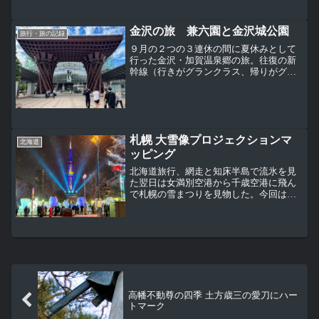
イブの行き先として、３０代の頃はウイ
ンドサーフィンのため、その後は家族で
キャンプのために頻繁に訪れていた本栖
金沢の旅 兼六園と金沢城公園
旅行・旅の記録
湖を選んだ。
９月の２つの３連休の間に夏休みとして
行った金沢・加賀温泉郷の旅。往復の新
幹線（行きがグランクラス、帰りがグリ
ーン車）と宿（２泊）がセットになった
フリーツアーを利用。我が家の御用達と
なっている「阪急交通社」だから思った
よりも安い。東京駅八重洲...
札幌 大雪像プロジェクションマ
北海道
ッピング
北海道旅行、網走と知床半島で流氷を見
た翌日は女満別空港から千歳空港に飛ん
で札幌の雪まつりを見物した。今回は第
７３回さっぽろ雪まつりの大通会場の大
雪像。エンブリー荘、ナイチンゲールが
冬を過ごした別荘なんだそうだ。 大雪像
をきれいに仕上げる陸上...
高幡不動尊の四季 土方歳三の愛刀にハー
トマーク