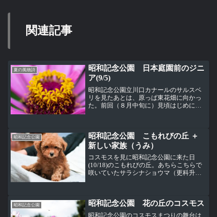
関連記事
昭和記念公園 日本庭園前のジニ
夏の風物詩
ア(9/5)
昭和記念公園立川口カナールのサルスベ
リを見たあとは、原っぱ東花畑に向かっ
た。前回（８月中旬に）見頃はじめにな
っていた、キバナコスモスのレモンブラ
イトが見頃になっている。黄色い花の中
に黄色い扉が埋まっている。お立ち台が
昭和記念公園 こもれびの丘 ＋
設置されていたので、そこ...
昭和記念公園
新しい家族（うみ）
コスモスを見に昭和記念公園に来た日
(10/18)のこもれびの丘。あちらこちらで
咲いていたサラシナショウマ（更科升
麻）、キンポウゲ科。きれいな白いブラ
シのような花。上写真はまだ蕾の状態、
それが下写真のようになる。こもれびの
昭和記念公園 花の丘のコスモス
丘でこの日一番たくさ...
昭和記念公園
昭和記念公園のコスモスまつりの舞台は