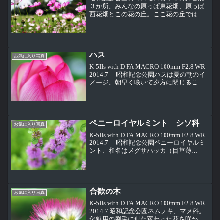
３か所。みんなの原っぱ東花畑、原っぱ
西花畑とこの花の丘。ここ花の丘ではセ
ンセーションという品種が咲く場所。キ
バナコスモスのレモンブライトが見頃に
なっている原っぱ東花畑と違って、ここ
はホームページではまだ育...
ハス
お気に入り写真
K-5IIs with D FA MACRO 100mm F2.8 WR
2014.7 昭和記念公園ハスは夏の朝のイ
メージ。朝早く咲いて夕方に閉じること
を３日間繰り返し、４日目に花びらが散
り始めるそうです。
ペニーロイヤルミント シソ科
お気に入り写真
K-5IIs with D FA MACRO 100mm F2.8 WR
2014.7 昭和記念公園ペニーロイヤルミ
ント、和名はメグサハッカ（目草薄
荷）。ミントやハッカはシソ科の植物。
わかるようなわからないような・・・
合歓の木
お気に入り写真
K-5IIs with D FA MACRO 100mm F2.8 WR
2014.7 昭和記念公園ネムノキ、マメ科。
化粧用の刷毛に似た変わった花を咲かせ