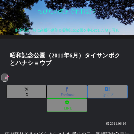
ちびたの気まぐれ日記２
多摩地区、特に高幡不動尊と昭和記念公園を中心にした散歩写真
昭和記念公園（2011年6月）タイサンボク
とハナショウブ
夏の風物詩
X
Facebook
はてブ
LINE
2011.06.16