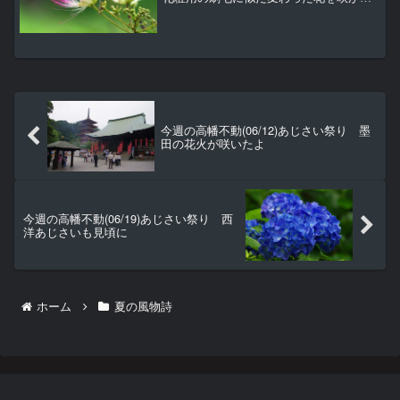
ますが、実は見るからにマメ科という実
が成ります。
今週の高幡不動(06/12)あじさい祭り 墨
田の花火が咲いたよ
今週の高幡不動(06/19)あじさい祭り 西
洋あじさいも見頃に
ホーム
夏の風物詩