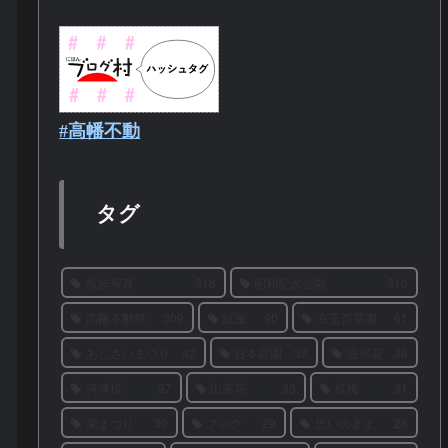
#高幡不動
タグ
散歩写真
316
昭和記念公園
310
高幡不動尊
309
紅葉
90
京王百草園
61
あじさいまつり
42
日本庭園
38
彼岸花
38
河津桜
37
山茶花
33
紅梅
31
菊まつり
30
ブログ
29
思いのまま
28