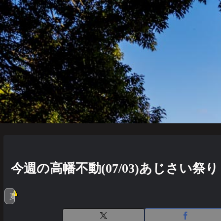
今週の高幡不動(07/03)あじさい祭
夏の風物詩