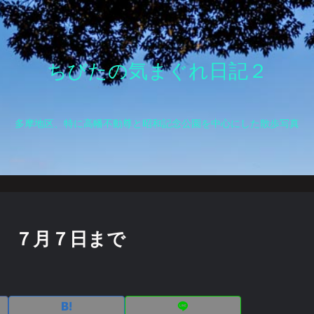
ちびたの気まぐれ日記２
多摩地区、特に高幡不動尊と昭和記念公園を中心にした散歩写真
り ７月７日まで