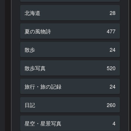
北海道
28
夏の風物詩
477
散歩
24
散歩写真
520
旅行・旅の記録
24
日記
260
星空・星景写真
4