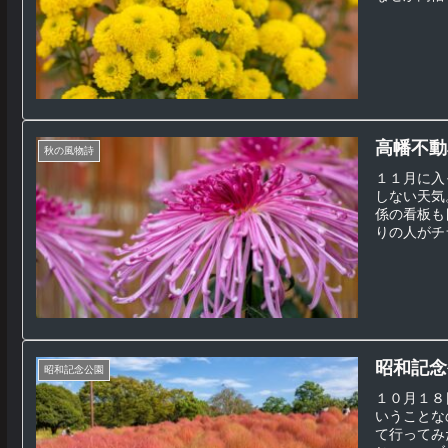
高幡不動
秋の風物詩
１１月に入
しない天気
係の看板も
りの人がチ
昭和記念公
昭和記念公園
１０月１８
いうことな
て行ってみ