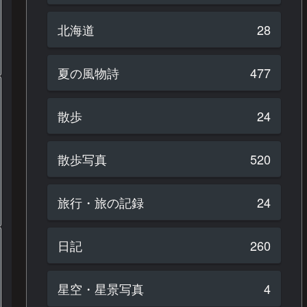
北海道
28
夏の風物詩
477
散歩
24
散歩写真
520
旅行・旅の記録
24
日記
260
星空・星景写真
4