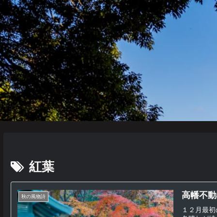
紅葉
高幡不動
秋の風物詩
１２月最初