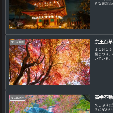
きな萬燈会
京王百草園
京王百草園
１１月１５
葉まつり」
いている。
高幡不動
秋の風物詩
久しぶりに
冬に変わり