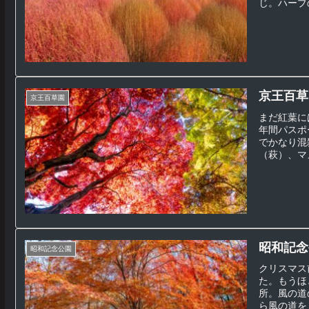
じ。ハーブ
ている。「
かしい。
京王百草
京王百草園
まだ紅葉に
年間パスポ
でかなり混
（萩）、マ
昭和記念
昭和記念公園
クリスマス
た。もうほ
所。風の道
ら風の道を見