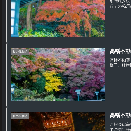
冬晴れが続
行」の掲示
高幡不動尊
秋の風物詩
高幡不動尊
様子。昨晩
高幡不動尊
秋の風物詩
万燈会は高
てご先祖様