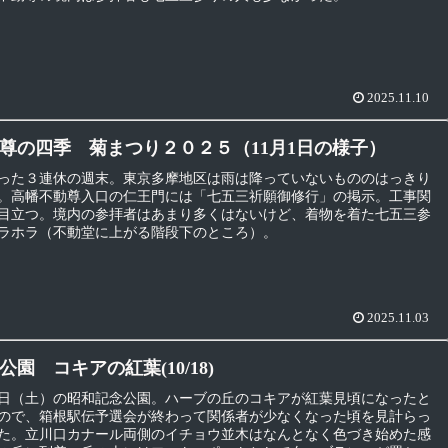
2025.11.10
尊の四季 菊まつり２０２５（11月1日の様子）
った３連休の週末。東京多摩地区は雨は降っていないもののはっきり
。高幡不動尊入口の仁王門には「七五三祈願御修行」の掲示。工事関
目立つ。境内の参拝者はあまり多くはないけど、着物を着た七五三参
ラホラ（不動堂に上がる階段下のところ）。
2025.11.03
園 コキアの紅葉(10/18)
日（土）の昭和記念公園。ハーブの丘のコキアが紅葉見頃になったと
ので、箱根駅伝予選会が終わって関係者が少なくなった頃を見計らっ
た。立川口カナール両側のイチョウ並木はなんとなく色づき始めた感