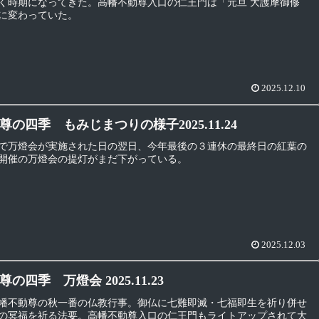
く時期になってきた。高幡不動尊入口の仁王門は「元旦 大護摩御修
に変わっていた。
2025.12.10
の四季 もみじまつりの様子2025.11.24
で万燈会が実施された日の翌日、今年最後の３連休の最終日の紅葉の
開催の万燈会の提灯がまだ下がっている。
2025.12.03
の四季 万燈会 2025.11.23
幡不動尊の秋一番の仏教行事。御仏に七難即滅・七福即生を祈り併せ
の冥福を祈る法要。高幡不動尊入口の仁王門もライトアップされて大