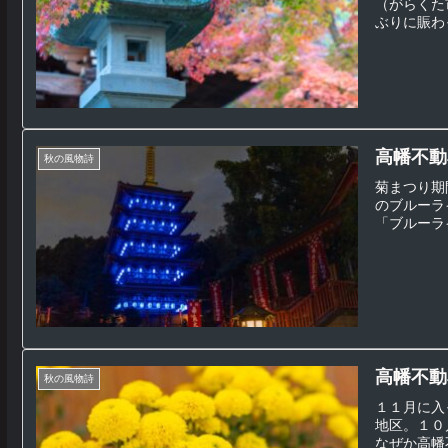
（がらくた
ぶりに賑わ
高幡不動
秋の風物詩
菊まつり期
のブルーラ
「ブルーラ
高幡不動
秋の風物詩
１１月に入
地区。１０
なぜか高幡