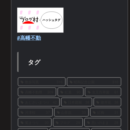
#高幡不動
タグ
散歩写真
316
昭和記念公園
310
高幡不動尊
309
紅葉
90
京王百草園
61
あじさいまつり
42
日本庭園
38
彼岸花
38
河津桜
37
山茶花
33
紅梅
31
菊まつり
30
ブログ
29
思いのまま
28