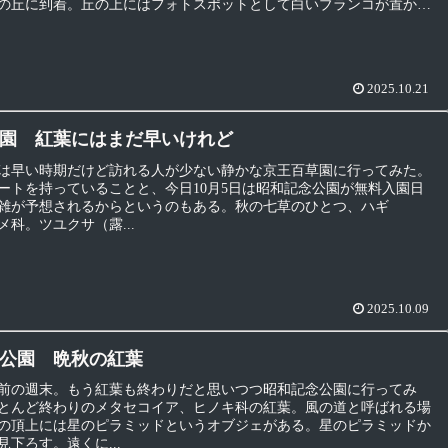
の丘に到着。丘の上にはフォトスポットとして白いブランコが置かれ
白いブランコ」と言えば1969年のビリー・バンバンのデビュー曲、懐
2025.10.21
園 紅葉にはまだ早いけれど
は早い時期だけど訪れる人が少ない静かな京王百草園に行ってみた。
ートを持っていることと、今日10月5日は昭和記念公園が無料入園日
雑が予想されるからというのもある。秋の七草のひとつ、ハギ
メ科。ツユクサ（露...
2025.10.09
公園 晩秋の紅葉
前の週末。もう紅葉も終わりだと思いつつ昭和記念公園に行ってみ
とんど終わりのメタセコイア、ヒノキ科の紅葉。風の道と呼ばれる場
の頂上には星のピラミッドというオブジェがある。星のピラミッドか
下ろす。遠くに...