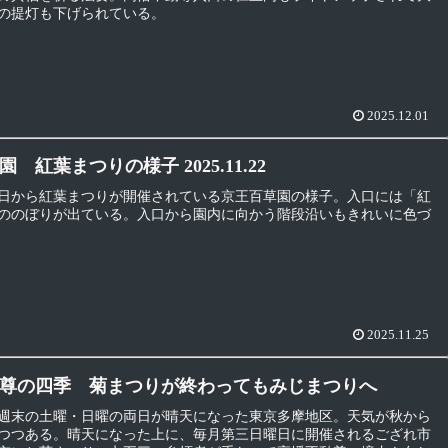
の提灯も下げられている。
2025.12.01
 紅葉まつりの様子 2025.11.22
日から紅葉まつりが開催されている京王百草園の様子。入口には「紅
ののぼりが出ている。入口から園内に向かう階段沿いもきれいに色づ
2025.11.25
尊の四季 菊まつりが終わってもみじまつりへ
週末の土曜・日曜の両日が晴天になった東京多摩地区。天気が秋から
つつある。晴天になった上に、毎月第三日曜日に開催されるござれ市