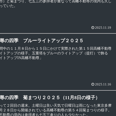
市）と菊まつり、七五三の参拝者が重なって高幡不動尊の境内も久し
っていた。
2025.11.19
尊の四季 ブルーライトアップ２０２５
間中の１１月８日から１５日にかけて実際された第１５回高幡不動尊
イトアップの様子。五重塔をブルーのライトアップ（提灯）で飾る
イトアップIN高幡不動尊」
2025.11.16
尊の四季 菊まつり２０２５（11月8日の様子）
って２回目の週末。土曜日は良い天気で日曜日は雨になった東京多摩
月２８日から開催されている高幡不動尊の第５４回菊まつりの様子。
不動尊の境内は参拝者も七五三参りの人も少なかった。