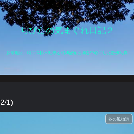
ちびたの気まぐれ日記２
多摩地区、特に高幡不動尊と昭和記念公園を中心にした散歩写真
1)
冬の風物詩