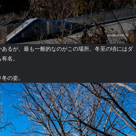
かあるが、最も一般的なのがこの場所。冬至の頃にはダ
も有名。
り冬の姿。