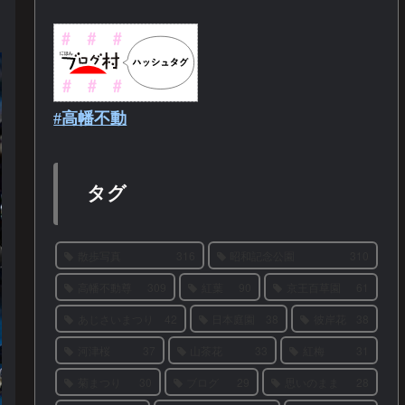
#高幡不動
タグ
散歩写真
316
昭和記念公園
310
高幡不動尊
309
紅葉
90
京王百草園
61
あじさいまつり
42
日本庭園
38
彼岸花
38
河津桜
37
山茶花
33
紅梅
31
菊まつり
30
ブログ
29
思いのまま
28