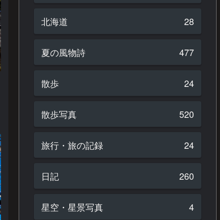
北海道
28
夏の風物詩
477
散歩
24
散歩写真
520
旅行・旅の記録
24
日記
260
星空・星景写真
4