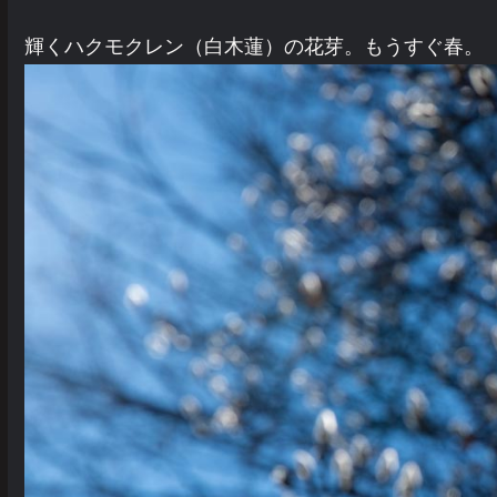
輝くハクモクレン（白木蓮）の花芽。もうすぐ春。