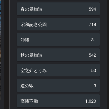
春の風物詩
594
昭和記念公園
719
沖縄
31
秋の風物詩
542
空之介とうみ
53
道の駅
3
高幡不動
1,020