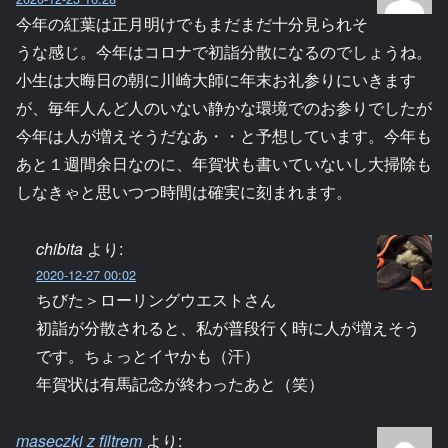
今年の紅葉は正月明けでもまだまだ十分見られそ
うな感じ。今年はコロナで初詣分散になるのでしょうね。
小生は大晦日の朝に川崎大師に年末お礼参りにいきます
が、毎年人んど人のいない静かな環境でのお参りでしたが
今年は人が増えそうだなあ・・と予想しています。今年も
あと１週間余日なのに、年賀状も書いていないし大掃除も
しなきゃと思いつつ時間は確実に刻まれます。
chibita
より:
2020-12-27 00:02
ちびた＞ローリングウエストさん
初詣が分散されると、私が普段行く時に人が増えそう
です。ちょっとイヤかも（汗）
年賀状は有馬記念が終わったあと（笑）
maseczki z filtrem
より: