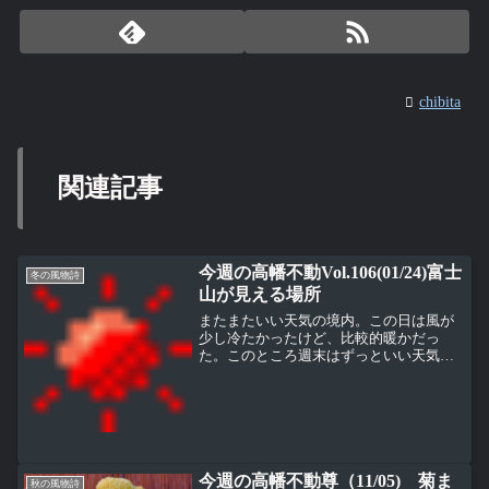
chibita
関連記事
今週の高幡不動Vol.106(01/24)富士
冬の風物詩
山が見える場所
またまたいい天気の境内。この日は風が
少し冷たかったけど、比較的暖かだっ
た。このところ週末はずっといい天気が
続いてるような気がする高幡不動尊の境
内では一般者が立ち入りできない豊泉寮
前の庭で白梅と紅梅が咲いているのが遠
目にちょっと見える。入って...
今週の高幡不動尊（11/05) 菊ま
秋の風物詩