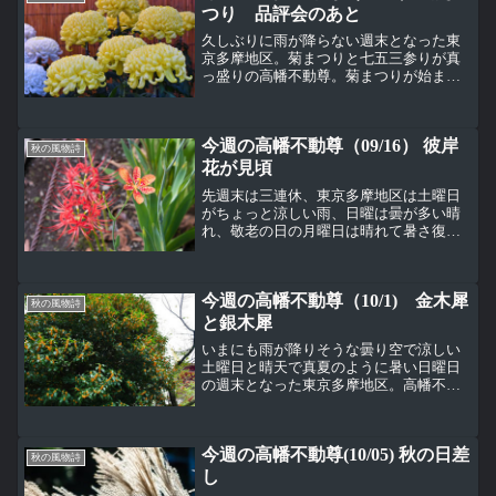
つり 品評会のあと
久しぶりに雨が降らない週末となった東
京多摩地区。菊まつりと七五三参りが真
っ盛りの高幡不動尊。菊まつりが始まっ
て１０日間ほど経過して、菊もだんだん
と見頃になってきている。この日はすで
に品評会が行われたようで、受賞した菊
今週の高幡不動尊（09/16） 彼岸
が飾られていた。ここに飾...
秋の風物詩
花が見頃
先週末は三連休、東京多摩地区は土曜日
がちょっと涼しい雨、日曜は曇が多い晴
れ、敬老の日の月曜日は晴れて暑さ復活
で午後は夕立という日替わりメニューの
ような天気になった。高幡不動尊の境内
では彼岸花が見頃。夏の花、ヒオウギと
今週の高幡不動尊（10/1) 金木犀
秋の花、彼岸花が一緒に咲...
秋の風物詩
と銀木犀
いまにも雨が降りそうな曇り空で涼しい
土曜日と晴天で真夏のように暑い日曜日
の週末となった東京多摩地区。高幡不動
尊の奥殿横にある大きなキンモクセイ
（金木犀）からこの時期らしい香りが漂
う。キンモクセイ、モクセイ科。春のジ
今週の高幡不動尊(10/05) 秋の日差
ンチョウゲ（沈丁花）と並ん...
秋の風物詩
し