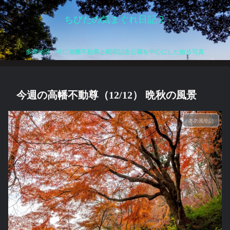
ちびたの気まぐれ日記２
多摩地区、特に高幡不動尊と昭和記念公園を中心にした散歩写真
今週の高幡不動尊（12/12） 晩秋の風景
冬の風物詩