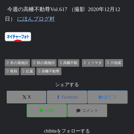
今週の高幡不動尊Vol.617 （撮影 2020年12月12
日）
にほんブログ村
冬の風物詩
秋の風物詩
高幡不動
ミツマタ
六地蔵
晩秋
紅葉
高幡不動尊
シェアする
X
Facebook
はてブ
LINE
コメント
chibitaをフォローする