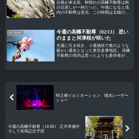
台風が来る前、秋晴れの高幡不動尊は秋
の日差しが一杯だった。午後になると境
内の不動尊は逆光。この時期は太陽の高
度が低くなってくるから完全に逆光。五
重塔横のサルスベリ（百日紅）、ミソハ
ギ科はかなり背の高い木になっている。
今週の高幡不動尊（02/13） 思い
五重塔先端の相輪とサルス...
冬の風物詩
のままと河津桜が咲いた
先週に引き続き、２週連続で春のような
暖かい週末となった東京多摩地区。 高幡
不動尊の境内は思ったよりも参拝者が少
なかった。 人は少ないけど境内にはまだ
露店が少し出ている。交通安全祈願殿の
後ろ側にある河津桜が開花していた。河
津桜は桜の中でも早咲...
時之栖イルミネーション 噴水レーザー
ショー
今週の高幡不動尊（12/26） 正月準備中
そして有馬記念予想