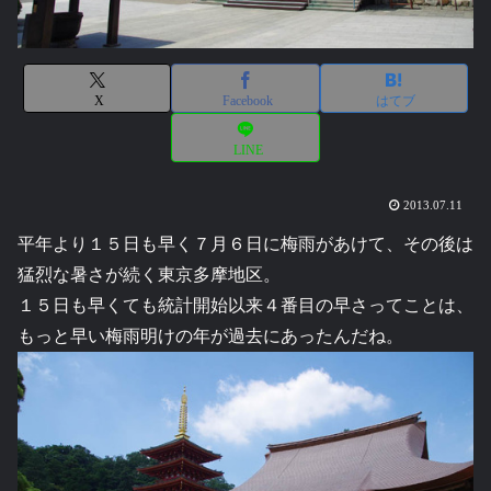
X
Facebook
はてブ
LINE
2013.07.11
平年より１５日も早く７月６日に梅雨があけて、その後は
猛烈な暑さが続く東京多摩地区。
１５日も早くても統計開始以来４番目の早さってことは、
もっと早い梅雨明けの年が過去にあったんだね。