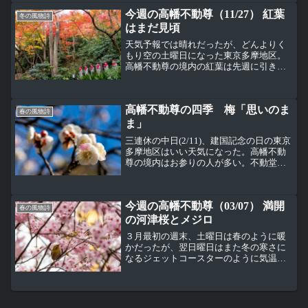
いい。でも五重塔を囲むロ...
今週の高幡不動尊（11/27） 紅葉
冬の風物詩
はまだ見頃
天気予報では晴れだったが、どんよりく
もり空の土曜日になった東京多摩地区。
高幡不動尊の境内の紅葉は先週に引き続
き見頃が続いている。 天気が良くないの
でちょっとくすんで見えるけど五重塔横
のモミジもまだ見頃。上の部分に葉が落
高幡不動尊の四季 梅「思いのま
ちてしまった木があるの...
春の風物詩
ま」
三連休の中日(2/11)、建国記念の日の東京
多摩地区はいい天気になった。高幡不動
尊の境内はお参りの人が多い。不動堂は
まだお正月仕様。なぜ、今日はこんなに
人が多いのだろう・・・？弘法大師像の
目の前の紅梅は見頃になっていた。五重
今週の高幡不動尊（03/07） 満開
塔前の梅 思いの...
春の風物詩
の河津桜とメジロ
３月最初の週末、土曜日は春のように暖
かだったが、翌日曜日はまた冬の寒さに
なるジェットコースターのように気温が
変化した東京多摩地区。 高幡不動尊の交
通安全祈願殿の後ろ側で河津桜が満開に
なっていた。 この河津桜が満開になると
たくさんのメジロが...