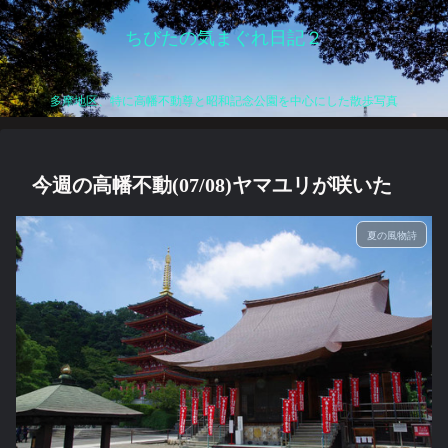
ちびたの気まぐれ日記２
多摩地区、特に高幡不動尊と昭和記念公園を中心にした散歩写真
今週の高幡不動(07/08)ヤマユリが咲いた
夏の風物詩