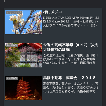
梅にメジロ
お気に入り写真
K-5IIs with TAMRON AF70-300mm F/4-5.6
Di LD Macro 2014.3 高幡不動尊梅とい
えばウグイスが定番ですが・・・（笑）
今週の高幡不動尊（01/17） 弘法
冬の風物詩
大師像前の紅梅
この週末は土曜日は春の陽気、翌日曜日
は真冬に逆戻りになった東京多摩地区。
分散初詣の影響だろうか、日曜日は寒く
て天気もあまり良くなかった割には、高
幡不動尊の境内には参拝者が多かった。
毎年高幡不動尊の境内で一番最初に咲く
高幡不動尊 萬燈会 ２０１８
弘法大師像前の紅梅。...
秋の風物詩
高幡不動尊の萬燈会（まんとうえ）。万
燈会、万灯会とも書く。真夏や初秋に行
われる萬燈会もあるが、高幡不動尊では
毎年１１月２２・２３日に行われる。入
り口の仁王門に萬燈会の時に吊るされる
提灯。まだ空に明るさ残るこの時間帯が