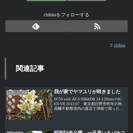
chibitaをフォローする
chibita
関連記事
我が家でヤマユリが咲きました
お気に入り写真
D750 with AF-S NIKKOR 24-120mm f/4G
ED VR 2015.07 東京都日野市昨年の秋、
高幡不動尊境内の露店で球根で買ったヤ
マユリが咲きました。ヤマユリは、なか
なか見ることができないので、本当に我
が家で咲か...
昭和記念公園 一足早いキバナコ