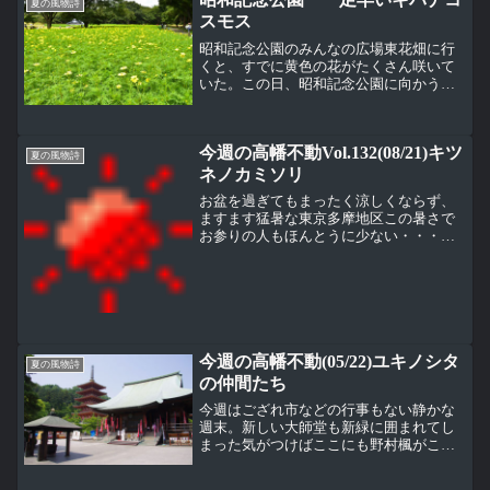
夏の風物詩
スモス
昭和記念公園のみんなの広場東花畑に行
くと、すでに黄色の花がたくさん咲いて
いた。この日、昭和記念公園に向かう前
に見たホームページには情報がなかった
ので、遠くからでは何の花なのかわから
なかったが、近づいてみると、キバナコ
今週の高幡不動Vol.132(08/21)キツ
スモス（黄花コスモス）、...
夏の風物詩
ネノカミソリ
お盆を過ぎてもまったく涼しくならず、
ますます猛暑な東京多摩地区この暑さで
お参りの人もほんとうに少ない・・・そ
れでも草花はしっかり季節を覚えてい
て、キツネノカミソリが見頃になってい
る横向きというかちょっと上向きに咲く
のが特徴の１つ。高幡不動尊...
今週の高幡不動(05/22)ユキノシタ
夏の風物詩
の仲間たち
今週はござれ市などの行事もない静かな
週末。新しい大師堂も新緑に囲まれてし
まった気がつけばここにも野村楓がこの
やわらかそうない花びらはユキノシタ科
のヤエウツギ（八重空木）。この花、つ