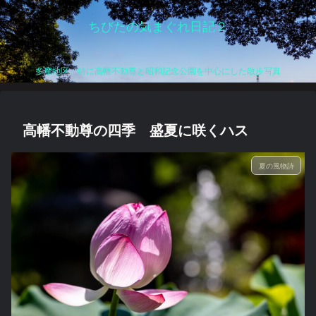
ちびたの気まぐれ日記２
多摩地区、特に高幡不動尊と昭和記念公園を中心にした散歩写真
高幡不動尊の四季 盛夏に咲くハス
夏の風物詩