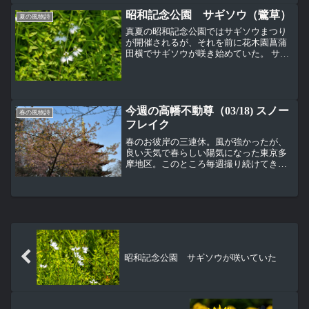
ぼみの時はうっすらと桃色がついている
昭和記念公園 サギソウ（鷺草）
これはハコネウツギ（箱根...
夏の風物詩
真夏の昭和記念公園ではサギソウまつり
が開催されるが、それを前に花木園菖蒲
田横でサギソウが咲き始めていた。 サギ
ソウ（鷺草）、ラン科。まさにサギが翼
を広げて飛んでいる姿のような花。暑い
日だったので、この場所には行かない予
定だったけど、昭和記念...
今週の高幡不動尊（03/18) スノー
春の風物詩
フレイク
春のお彼岸の三連休。風が強かったが、
良い天気で春らしい陽気になった東京多
摩地区。このところ毎週撮り続けてきた
高幡不動尊、交通安全祈願殿裏の河津
桜。もうかなり葉が出てきてピンクと緑
が混じった色。まさに桜餅色（笑）。大
師堂と虚空蔵院の横で咲いて...
昭和記念公園 サギソウが咲いていた