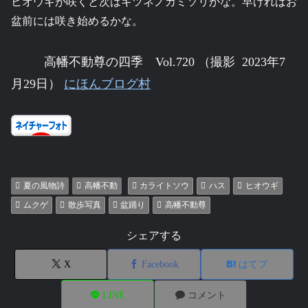
ヒオウギが咲くと次はキツネノカミソリかな。早ければお
盆前には咲き始めるかな。
高幡不動尊の四季
Vol.720 （撮影 2023年7
月29日）
にほんブログ村
夏の風物詩
高幡不動
カライトソウ
ハス
ヒオウギ
ムクゲ
散歩写真
盆踊り
高幡不動尊
シェアする
X
Facebook
はてブ
LINE
コメント