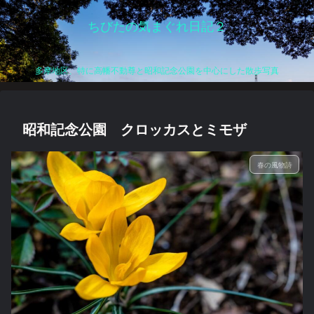
ちびたの気まぐれ日記２
多摩地区、特に高幡不動尊と昭和記念公園を中心にした散歩写真
昭和記念公園 クロッカスとミモザ
春の風物詩