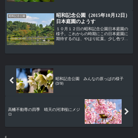
を行っているハス。 ここには現在６１鉢
が展示されているそうだ。...
昭和記念公園（2015年10月12日）
昭和記念公園
日本庭園のようす
１０月１２日の昭和記念公園日本庭園の
様子。これからの時期にこの日本庭園に
期待するのは、やはり紅葉。少し色づい
ている木々もあるけど、まだ少し早い。
部分的に撮ると、ちょっといい感じに見
えたりもするけど、まだ早いよね。昭和
記念公園のモミジ類の紅葉...
昭和記念公園 みんなの原っぱの様子
(3/9)
高幡不動尊の四季 晴天の河津桜にメジ
ロ