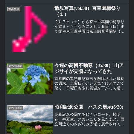
直前という感じになっていた。 台風の風
散歩写真(vol.58）百草園梅祭り
雨で多少倒れてい...
散歩写真
（１）
２月７日（土）から京王百草園の梅祭り
が始まったちなみに３月１５日（日）ま
で開催京王百草園は京王線百草園駅（な
んだか、そのまんまだなぁ）から徒歩10
分（ただし急坂あり）のところにある。
ホームページはこちら坂を登りたくない
方は、駐車場がないため...
今週の高幡不動尊（05/30） 山ア
夏の風物詩
ジサイが見頃になってきた
首都圏の緊急事態宣言が解除された最初
の週末。土曜日がいい天気だけどすごく
暑く、日曜日も少し気温が下がって過ご
しやすい天気になった東京多摩地区。Ｔ
ＯＰの写真はクロヒメアジサイ（黒姫紫
陽花）、中央の花までしっかり咲いてい
昭和記念公園 ハスの展示(6/20)
る。これは５月３０日（土...
夏の風物詩
昭和記念公園であじさいロード、松明
花、半夏生、スカシユリを見たあと、西
立川近くのさざなみ広場で展示されてい
るハスを見た。これは東京大学大学院が
保有していた品種の一部を分散保存管理