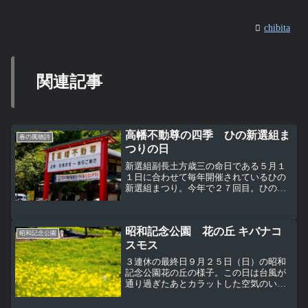
chibita
関連記事
高幡不動尊の四季 ひの新選組ま
春の風物詩
つりの日
新選組副長土方歳三の命日である５月１
１日に合わせて毎年開催されているひの
新選組まつり。今年で２７回目。ひの新
選組まつりは１１日に土方歳三の菩提寺
になっている高幡不動尊（高幡山金剛
寺）とその参道周辺を会場として開催。
昭和記念公園 花の丘 キバナコ
翌１２日はＪＲ日野駅周辺の...
昭和記念公園
スモス
３連休の最終日９月２５日（日）の昭和
記念公園花の丘の様子。この日は台風が
通り過ぎたあとカラットした空気のいい
天気になった。 花の丘の約４００万本の
キバナコスモス レモンブライトは、見頃