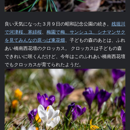
良い天気になった３月９日の昭和記念公園の続き。
残堀川
で河津桜、寒緋桜
、
梅園で梅、サンシュユ、シナマンサク
を見て
みんなの原っぱ東花畑
、子どもの森のあとは、ふれ
あい橋南西花壇のクロッカス。 クロッカスは子どもの森
できれいに咲くんだけど、今年はこのふれあい橋南西花壇
でもクロッカスが育てられたようだ。