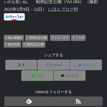
昭和記念公園（Vol.584） （撮影
いのも良いね。
2025年3月9日・22日）
にほんブログ村
春の風物詩
昭和記念公園
クロッカス
ミモザ
散歩写真
昭和記念公園
シェアする
X
Facebook
はてブ
LINE
コメント
chibitaをフォローする