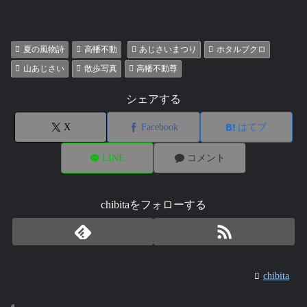
夏の風物詩
高幡不動
あじさいまつり
ホタルブクロ
山あじさい
散歩写真
高幡不動尊
シェアする
X
Facebook
はてブ
LINE
コメント
chibitaをフォローする
chibita