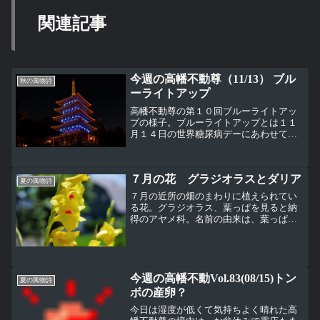
関連記事
今週の高幡不動尊（11/13） ブル
秋の風物詩
ーライトアップ
高幡不動尊の第１０回ブルーライトアッ
プの様子。ブルーライトアップとは１１
月１４日の世界糖尿病デーにあわせて、
シンボルカラーであるブルーで建物など
をライトアップするイベント。 このブル
ーライトアップにより、糖尿病を正しく
７月の花 グラジオラスとダリア
理解し予防につとめ...
夏の風物詩
７月の近所の畑のまわりに植えられてい
る花。グラジオラス、葉っぱを見ると納
得のアヤメ科。名前の由来は、葉っぱが
とがった剣の形をしていることからなん
だそうだ。グラジオラスはいろいろな色
がある。夏らしい鮮明な色は黄色かこの
オレンジ色。でも、ちょっ...
今週の高幡不動Vol.83(08/15)トン
夏の風物詩
ボの産卵？
今日は湿度が低くて気持ちよく晴れた高