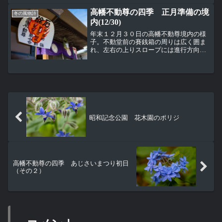
高幡不動尊の四季 正月準備の境
冬の風物詩
内(12/30)
年末１２月３０日の高幡不動尊境内の様
子。不動堂前の賽銭箱の周りは広く囲ま
れ、左右の上りスロープには進行方向を
示す矢印も掲示されている。これは不動
堂横、露店の設営場所が確定して準備
中。奥の大日堂もお正月仕様になってい
る。お正月は長い行列ができ...
昭和記念公園 花木園のポリジ
高幡不動尊の四季 あじさいまつり初日
（その２）