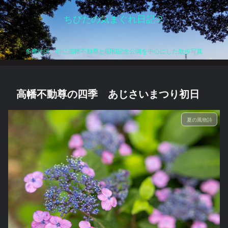
ちびたの気まぐれ日記２
多摩地区、特に高幡不動尊と昭和記念公園を中心にした散歩写真
高幡不動尊の四季 あじさいまつり初日
夏の風物詩