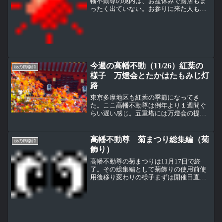
幡不動尊の境内は、お盆休みで露店もま
ったく出ていない。お参りに来た人もパ
ラパラという感じでとっても静かだ日射
しはかなり強いけど、カラッとしたきれ
いな青空、緑も茂ってとっても気持ちの
良い夏の景色昨晩天気予報...
今週の高幡不動（11/26）紅葉の
秋の風物詩
様子 万燈会とたかはたもみじ灯
路
東京多摩地区も紅葉の季節になってき
た。ここ高幡不動尊は例年より１週間ぐ
らい遅い感じ。五重塔には万燈会の提
灯。今週は２２日と２３日に万燈会とた
かはたもみじ灯路が催された。五重塔と
大師堂周辺のモミジはもう真っ赤に色づ
高幡不動尊 菊まつり総集編（菊
秋の風物詩
いているが、それ以外の場所は...
飾り）
高幡不動尊の菊まつりは11月17日で終
了。その総集編として菊飾りの使用前使
用後移り変わりの様子まずは開催日直前
の準備中の姿左上からドレス、孔雀、
鳥、そして右下が富士山になる準備中の
姿はトロロかと思われた菊人形のドレ
ス、開催前半と後半でかなり...