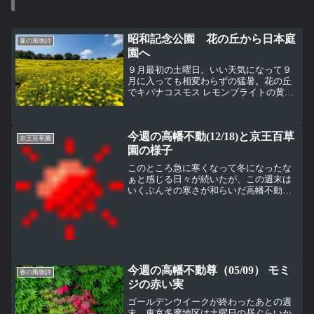
昭和記念公園 花の丘から日本庭
夏の風物詩
園へ
９月最初の土曜日。いい天気になって９
月に入っても相変わらずの猛暑。花の丘
でキバナコスモス レモンブライトの黄色
い絨毯と青い空を見ることができた。前
回ここに来た時はこのパネルは置かれて
いなかった。パネルの上部に『国営昭和
今週の高幡不動(12/18)と京王百草
記念公園は2023年に...
京王百草園
園の様子
このところ急に寒くなって冬になったな
ぁと感じる日々が続いたが、この週末は
いくぶんその寒さが和らいだ高幡不動尊
（東京多摩地区）今回はいつもと違う角
度から。この方が不動堂と五重塔がよく
見える先週工事の様子をアップしたばか
りの大師堂。今週行ってみ...
今週の高幡不動尊（05/09） モミ
春の風物詩
ジの赤い実
ゴールデンウイークが終わったあとの週
末。東京多摩地区は土曜日の昼ぐらいか