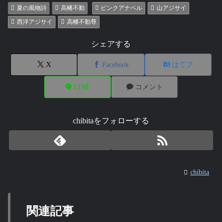
夏の風物詩
高幡不動
ピンクアナベル
山アジサイ
西洋アジサイ
高幡不動尊
シェアする
X
Facebook
はてブ
LINE
コメント
chibitaをフォローする
chibita
関連記事