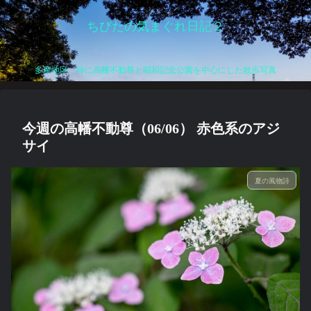
ちびたの気まぐれ日記２
多摩地区、特に高幡不動尊と昭和記念公園を中心にした散歩写真
今週の高幡不動尊（06/06） 赤色系のアジ
サイ
夏の風物詩