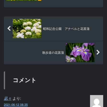
こを切り取っても花束のように」、約２
０品種２０万本の花がミックスされて咲
く花畑。徐々に色が変わってきているコ
キア。コキアについてはハ...
昭和記念公園 アナベルと花菖蒲
散歩道の花菖蒲
コメント
凪々
より:
2021-06-12 08:35