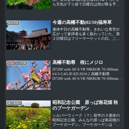
ら天気が下り坂で日曜日は雨が降る予報
だったけど、日曜日は朝から日差しがあ
って土曜日よりいい天気になった。これ
は土曜日の昼。だんだんと天気が下り坂
今週の高幡不動(02/10)福寿草
になる頃の高幡不動尊の五...
散歩写真
連休中日の高幡不動尊。きれいな青空が
広がって参拝者も多く賑わっていた。第
２日曜日はフリーマーケットの日。ござ
れ市に比べると少し地味だけど、手作り
で味のあるモノが並んでいることが多
い。昔懐かしい風車と竹とんぼ。ビーズ
で作った小物。弘法大師像前...
高幡不動尊 桜にメジロ
お気に入り写真
D7200 with AF-S VR NIKKOR 70-300mm
f/4.5-5.6G IF-ED 2016.2 高幡不動尊
D7200 with AF-S VR NIKKOR 70-300mm
f/4.5-5.6G IF-ED 2...
昭和記念公園 原っぱ南花畑 秋
夏の風物詩
のブーケガーデン
シルバーウィーク（？）前半の３連休の
昭和記念公園。みんなの原っぱ南花畑の
ブーケガーデン。ブーケガーデンは「ど