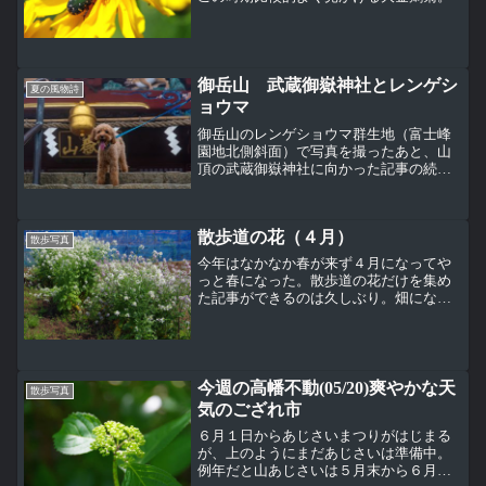
御岳山 武蔵御嶽神社とレンゲシ
夏の風物詩
ョウマ
御岳山のレンゲショウマ群生地（富士峰
園地北側斜面）で写真を撮ったあと、山
頂の武蔵御嶽神社に向かった記事の続
き。武蔵御嶽神社の入り口にある大鳥居
の先に見えていた随身門。 随身門をくぐ
ると石段が続く霧の御坂となる。名前の
散歩道の花（４月）
通り霧がかかっている。階...
散歩写真
今年はなかなか春が来ず４月になってや
っと春になった。散歩道の花だけを集め
た記事ができるのは久しぶり。畑になん
だかたくさん花が咲いているなぁと思っ
て近くに行ってみると、それはダイコン
の花が咲きまくっている様子だった。こ
んなに咲くんだミモザアカ...
今週の高幡不動(05/20)爽やかな天
散歩写真
気のござれ市
６月１日からあじさいまつりがはじまる
が、上のようにまだあじさいは準備中。
例年だと山あじさいは５月末から６月初