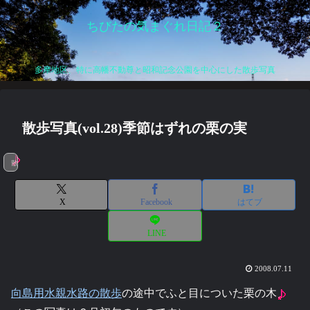
ちびたの気まぐれ日記２
多摩地区、特に高幡不動尊と昭和記念公園を中心にした散歩写真
散歩写真(vol.28)季節はずれの栗の実
散歩写真
X
Facebook
はてブ
LINE
2008.07.11
向島用水親水路の散歩
の途中でふと目についた栗の木