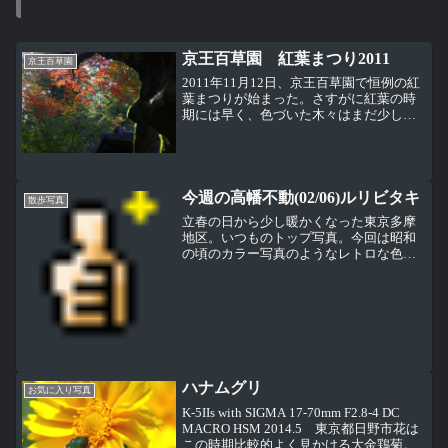
京王百草園 紅葉まつり2011
京王百草園
2011年11月12日、京王百草園で恒例の紅
葉まつりが始まった。さすがに紅葉の時
期には早く、色づいた木々はまだ少しだ
け。こうやって色づいている部分だけを
狙って撮ると見頃のように見えるけど、
まだまだ全体的にはこんな感じ。
今週の高幡不動(02/06)ルリビタキ
散歩写真
立春の日から少し暖かくなった東京多摩
地区。いつものトップ写真。今回は昭和
の頃のカラー写真のようなレトロな色合
でこれはPENTAX K-5から追加された「銀
残し」というカスタームイメージで撮っ
たもの。正確にはRAWで撮ったあと、カ
メラに付いて...
ハナムグリ
お気に入り写真
K-5IIs with SIGMA 17-70mm F2.8-4 DC
MACRO HSM 2014.5 東京都日野市花は
この時期比較的よく見かける大金鶏菊。