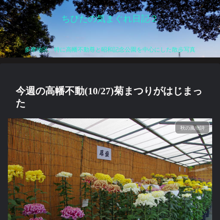
ちびたの気まぐれ日記２
多摩地区、特に高幡不動尊と昭和記念公園を中心にした散歩写真
今週の高幡不動(10/27)菊まつりがはじまっ
た
秋の風物詩