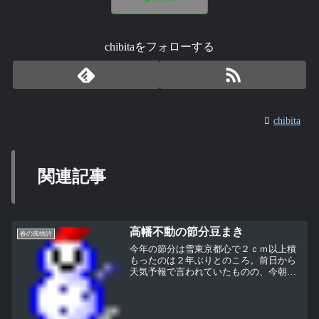
chibitaをフォローする
chibita
関連記事
高幡不動の節分豆まき
春の風物詩
今年の節分は雪東京都心で２ｃｍ以上積
もったのは２年ぶりとのころ。前日から
天気予報で言われていたものの、今朝は
雪のとき特有の静けさで、ああ雪が積も
っているなぁと思った。お昼の段階で車
の上には10cm弱の積雪。午後は、水分を
多く含んだみぞれまじ...