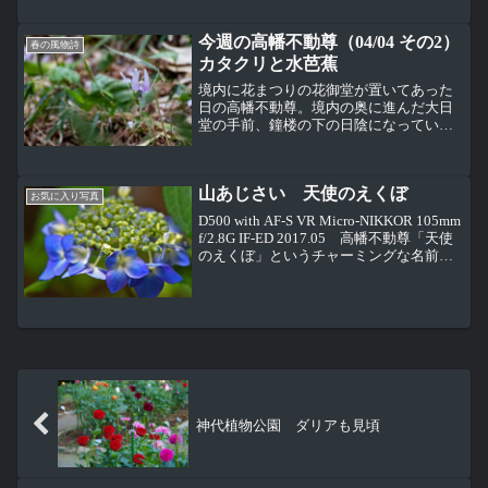
をいうのではなく、本来は梅雨の合間の
晴れ間を意味する言葉なので...
今週の高幡不動尊（04/04 その2）
春の風物詩
カタクリと水芭蕉
境内に花まつりの花御堂が置いてあった
日の高幡不動尊。境内の奥に進んだ大日
堂の手前、鐘楼の下の日陰になっている
斜面の所を良く見るとカタクリ、ユリ科
が咲いている。 それほどたくさん咲いて
いるわけではないので、この場所でカタ
山あじさい 天使のえくぼ
クリが咲くことを知らな...
お気に入り写真
D500 with AF-S VR Micro-NIKKOR 105mm
f/2.8G IF-ED 2017.05 高幡不動尊「天使
のえくぼ」というチャーミングな名前の
山あじさい。なぜこのネーミングになっ
たのかわかりませんけど・・・高幡不動...
神代植物公園 ダリアも見頃