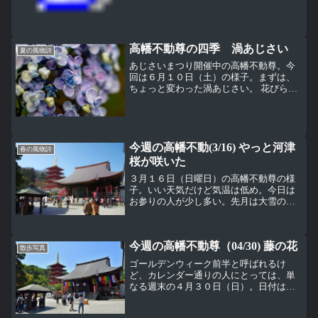
高幡不動尊の四季 渦あじさい
夏の風物詩
あじさいまつり開催中の高幡不動尊。今
回は６月１０日（土）の様子。まずは、
ちょっと変わった渦あじさい。 花びら
（装飾花）の縁が丸まって渦を巻くよう
見えるあじさい。縁が丸まっている様子
は近寄ってよく見ないとわからないけ
ど、離れた所からでも、なん...
今週の高幡不動(3/16) やっと河津
春の風物詩
桜が咲いた
３月１６日（日曜日）の高幡不動尊の様
子。いい天気だけど気温は低め。今日は
お参りの人が少し多い。先月は大雪のた
め中止になったござれ市。梅が見頃で春
らしい雰囲気になってきた。大日堂横の
ヒュウガミズキ（日向水木）が咲き始め
今週の高幡不動尊（04/30) 藤の花
た、名前にミズキが付くが...
散歩写真
ゴールデンウィーク前半と呼ばれるけ
ど、カレンダー通りの人にとっては、単
なる週末の４月３０日（日）。日付はま
だ４月だけど五月晴れになった東京多摩
地区。五月晴れは５月の晴れた空のこと