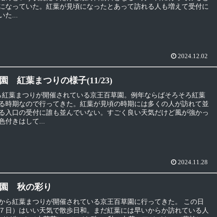
になっていた。紅葉が見頃になったとあって訪れる人も増えて受付に
た...
2024.12.02
 紅葉まつりの様子(11/23)
から紅葉まつりが開催されている京王百草園。例年ならばそろそろ紅葉
る時期なので行ってきた。紅葉が見頃の時期には多くの人が訪れて並
る入口の受付に誰も並んでいない。すごく良い天気だけど風が強かっ
付きはして...
2024.11.28
園 秋の彩り
から紅葉まつりが開催されている京王百草園に行ってきた。 この日
７日）はいい天気で散歩日和。まだ紅葉には早いからか訪れている人