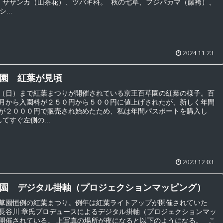
 サザンカ（山茶花）、ツバキ科。 秋の七草、フジバカマ（藤袴）、
...
2024.11.23
園 紅葉が見頃
（日）まで紅葉まつりが開催されている京王百草園の紅葉の様子。百
月から入園料が２５０円から５００円に値上げされたが、新しく年間
が２０００円で販売され始めたため、私は年間パスポートを購入し
てすぐ左側の...
2023.12.03
園 デジタル掛軸（プロジェクションマッピング）
草園恒例の紅葉まつり。例年は紅葉ライトアップが開催されていた
長谷川 章氏プロデュースによるデジタル掛軸（プロジェクションマッ
開催されている。 上写真の場所が夜になると以下のようになる。 こ