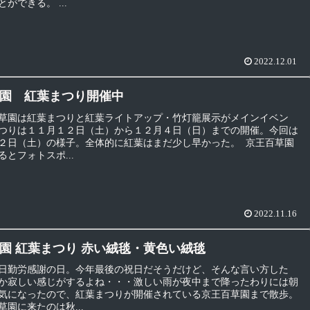
ができる。 ...
2022.12.01
園 紅葉まつり開催中
草園は紅葉まつりと紅葉ライトアップ・竹灯籠展示がメインイベン
つりは１１月１２日（土）から１２月４日（日）までの開催。今回は
２日（土）の様子。全体的に紅葉はまだ少し早かった。 京王百草園
とフォトスポ...
2022.11.16
園 紅葉まつり 赤い絨毯・黄色い絨毯
日勤労感謝の日。今年最後の祝日だそうだけど、そんな言い方した
か寂しい感じがするよね・・・激しい雨が夜中まで降ったわりには朝
気になったので、紅葉まつりが開催されている京王百草園まで散歩。
園に来たのは秋...