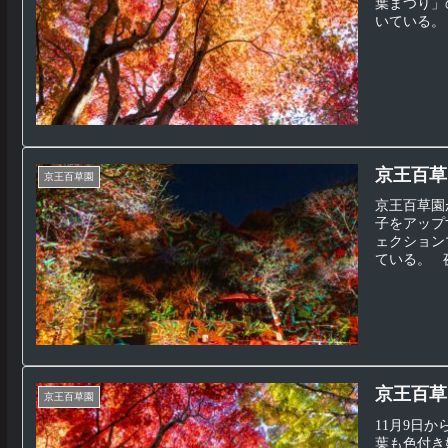
葉まつり」
いている。
京王百草園
京王百草園
京王百草園
子をアップ
ェクション
ている。 夜
京王百草園
京王百草園
11月9日
葉も色付き