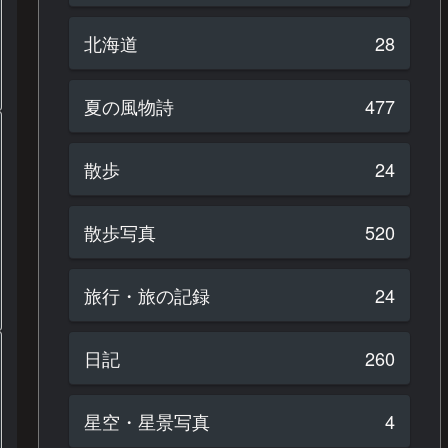
北海道
28
夏の風物詩
477
散歩
24
散歩写真
520
旅行・旅の記録
24
日記
260
星空・星景写真
4