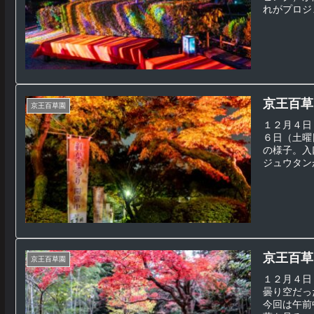
れがプロジェ
京王百草
京王百草園
１２月４日
６日（土曜
の様子。入
ジュウタンが
京王百草
京王百草園
１２月４日
曇り空だっ
今回は午前