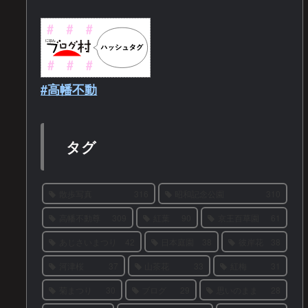
#高幡不動
タグ
散歩写真
316
昭和記念公園
310
高幡不動尊
309
紅葉
90
京王百草園
61
あじさいまつり
42
日本庭園
38
彼岸花
38
河津桜
37
山茶花
33
紅梅
31
菊まつり
30
ブログ
29
思いのまま
28