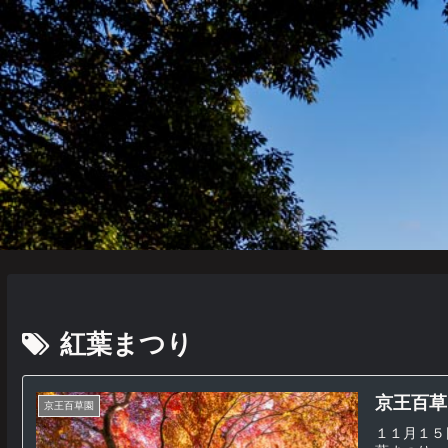
紅葉まつり
京王百草園
京王百草園
１１月１５