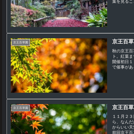
葉を見ること
京王百草
京王百草園
秋の京王百
ト。紅葉ま
開催初日１
で催事がある
京王百草
京王百草園
１１月２３
ら、なんだ
からいい天
前回京王百草