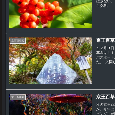
は少ない。
キク科。 シ
京王百草
京王百草園
１２月３日
草園は１１
パスポート
た。 入園し
京王百草
京王百草園
秋の京王百
が、今年は
ピング）が