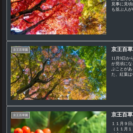
見事に見頃
も並ぶ人がい
京王百草園
京王百草園
11月9日
が見頃にな
ぶことがあ
た、紅葉は色
京王百草
京王百草園
１１月９日
（１１月１