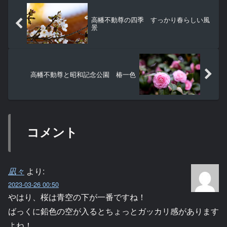
高幡不動尊の四季 すっかり春らしい風
景
高幡不動尊と昭和記念公園 椿一色
コメント
凪々
より:
2023-03-26 00:50
やはり、桜は青空の下が一番ですね！
ばっくに鉛色の空が入るとちょっとガッカリ感があります
よね！