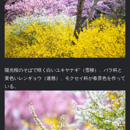
陽光桜のそばで咲く白いユキヤナギ’（雪柳）、バラ科と
黄色いレンギョウ（連翹）、モクセイ科が春景色を作って
いる。