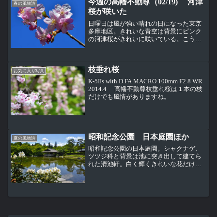
今週の高幡不動尊（02/19) 河津
春の風物詩
桜が咲いた
日曜日は風が強い晴れの日になった東京
多摩地区。きれいな青空は背景にピンク
の河津桜がきれいに咲いている。こうや
って花をアップで撮ると、もう見頃にな
っている感じだけど・・・咲いていると
ころだけを撮っただけで、全体としては
枝垂れ桜
まだ咲き始めの１～２分咲...
お気に入り写真
K-5IIs with D FA MACRO 100mm F2.8 WR
2014.4 高幡不動尊枝垂れ桜は１本の枝
だけでも風情がありますね。
昭和記念公園 日本庭園ほか
夏の風物詩
昭和記念公園の日本庭園。シャクナゲ、
ツツジ科と背景は池に突き出して建てら
れた清池軒。白く輝くきれいな花だけど
シャクナゲは葉に毒をもつ植物だそう
だ。清池軒から見た眺め。見た感じはも
う夏だけど湿度が低くてカラットしてい
る。橋が新しく架け直された...