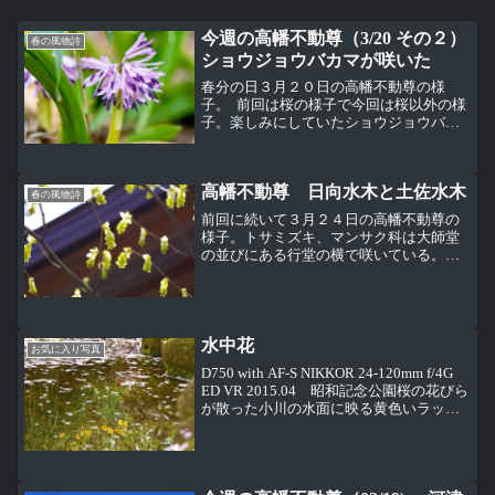
今週の高幡不動尊（3/20 その２）
春の風物詩
ショウジョウバカマが咲いた
春分の日３月２０日の高幡不動尊の様
子。 前回は桜の様子で今回は桜以外の様
子。楽しみにしていたショウジョウバカ
マ、ユリ科又はメランチウム科が咲いて
いた。 咲いている場所は大日堂前の灯篭
下と山内の山アジサイが咲くあたり。シ
高幡不動尊 日向水木と土佐水木
ョウジョウバカマ（猩...
春の風物詩
前回に続いて３月２４日の高幡不動尊の
様子。トサミズキ、マンサク科は大師堂
の並びにある行堂の横で咲いている。名
前の通り、土佐（高知県）に自生地があ
るそうだ。下のヒュガミズキと比べて一
房に咲く花が多く少し大きい。さらにシ
ベが茶色。ヒュウガミズキ...
水中花
お気に入り写真
D750 with AF-S NIKKOR 24-120mm f/4G
ED VR 2015.04 昭和記念公園桜の花びら
が散った小川の水面に映る黄色いラッパ
スイセンの花。