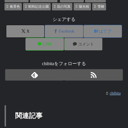
春景色
昭和記念公園
花の写真
陽光桜
雪柳
シェアする
X
Facebook
はてブ
LINE
コメント
chibitaをフォローする
chibita
関連記事