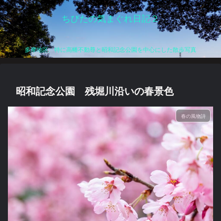
ちびたの気まぐれ日記２
多摩地区、特に高幡不動尊と昭和記念公園を中心にした散歩写真
昭和記念公園 残堀川沿いの春景色
春の風物詩