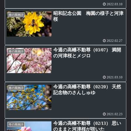
2022.03.10
昭和記念公園 梅園の様子と河津
春の風物詩
桜
2022.02.27
今週の高幡不動尊（03/07） 満開
春の風物詩
の河津桜とメジロ
2021.03.10
今週の高幡不動尊（02/20） 天然
春の風物詩
記念物のさんしゅゆ
2021.02.23
今週の高幡不動尊（02/13） 思い
冬の風物詩
のままと河津桜が咲いた