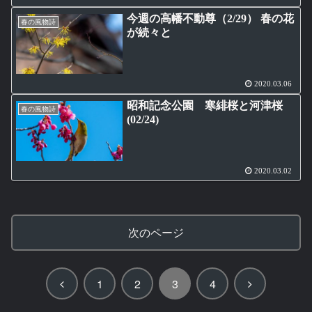
今週の高幡不動尊（2/29） 春の花
春の風物詩
が続々と
2020.03.06
昭和記念公園 寒緋桜と河津桜
春の風物詩
(02/24)
2020.03.02
次のページ
前
次
1
2
3
4