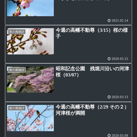
2021.02.14
今週の高幡不動尊（3/15）桜の様
春の風物詩
子
2020.03.15
昭和記念公園 残堀川沿いの河津
春の風物詩
桜（03/07）
2020.03.13
今週の高幡不動尊（2/29 その２）
春の風物詩
河津桜が満開
2020.03.09