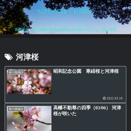
ちびたの気まぐれ日記２
多摩地区、特に高幡不動尊と昭和記念公園を中心にした散歩写真
河津桜
昭和記念公園 寒緋桜と河津桜
春の風物詩
2022.03.19
高幡不動尊の四季（03/06） 河津
春の風物詩
桜が咲いた