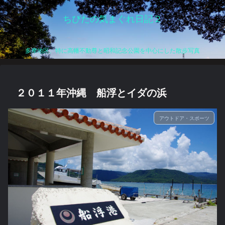
ちびたの気まぐれ日記２
多摩地区、特に高幡不動尊と昭和記念公園を中心にした散歩写真
２０１１年沖縄 船浮とイダの浜
アウトドア・スポーツ