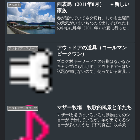
西表島（2011年8月） ＋新しい
散歩写真
家族
春が遅れていてネタ切れ。しかも土曜日
の天気がいまいちなので出しそびれたも
の中心に昨年（2011年）の夏に行った沖
縄西表島の写真。そして最後に我が家の
新しい家族（＾＾Ｖ）船浮港。西表島な
ので地続きなんだけど、ここには道路が
アウトドアの道具（コールマン
通っておらず道路の終...
アウトドア・スポーツ
ピークワン）
ブログ村キーワードこの時期はなかなか
キャンプにも行けず、アウトドアっぽい
話題が書けないので、使っている道具の
話題あまり道具に凝るタイプではないん
だけど、アウトドア用品で一番長く使っ
ている＆一番大切なのが冬山登山用品と
して買ったコールマンのピ...
マザー牧場 牧歌的風景と羊たち
アウトドア・スポーツ
マザー牧場ではいろいろな動物たちのシ
ョーが行われているが、羊が出てくるシ
ョーが多いようだ（下写真左）牧羊犬が
たくさんの羊たちを誘導するショー。牧
羊犬は本当にうまく羊たちを動かす（上
写真左）ショーの後は、自由に柵の中に