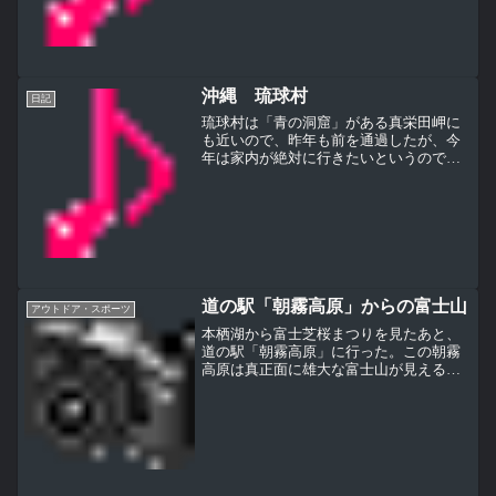
入って羊たちとのふれあい...
沖縄 琉球村
日記
琉球村は「青の洞窟」がある真栄田岬に
も近いので、昨年も前を通過したが、今
年は家内が絶対に行きたいというので入
ることにしたすぐ近くにきれいな真栄田
岬があると、ついつい海海とそちらに行
ってしまうが、琉球村は入ってみてとっ
ても良かったと思う沖縄版...
道の駅「朝霧高原」からの富士山
アウトドア・スポーツ
本栖湖から富士芝桜まつりを見たあと、
道の駅「朝霧高原」に行った。この朝霧
高原は真正面に雄大な富士山が見えるの
で、道路脇に三脚をセットしたカメラマ
ンをよく見かけるこの道の駅「朝霧高
原」はどこからでも、富士山が見える
が、建物の裏には富士山を一望...