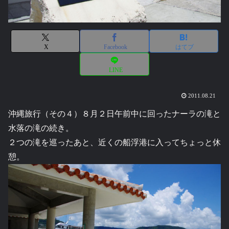
X
Facebook
はてブ
LINE
2011.08.21
沖縄旅行（その４）８月２日午前中に回ったナーラの滝と
水落の滝の続き。
２つの滝を巡ったあと、近くの船浮港に入ってちょっと休
憩。