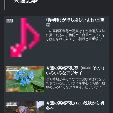
関連記事
梅雨明けが待ち遠しいよね♪五重
写真
塔
この高幡不動尊の写真はまだ梅雨入り前
に撮ったもの、梅雨空・台風空（？）を
しばし忘れて若々しい新緑と五重塔で一
息５月頃のすっきりした晴天、紫外線は
強いけどカラッとしているから、それを
忘れてついつい日焼けしてしまう本州で
は梅雨に入ってしまうと、...
今週の高幡不動尊（06/06 その2）
夏の風物詩
いろいろなアジサイ
咲く時期が早くてすでに見頃すぎになっ
てきている山アジサイを中心に高幡不動
尊のいろいろなアジサイ。山アジサイ
「海峡」。TOPの写真も同じ「海峡」。
この名前の由来はわからないけど、海を
感じる青色の花。この海峡と言われると
今週の高幡不動(12/8)晩秋から初
真っ先に思い浮かべるのは...
散歩写真
冬へ