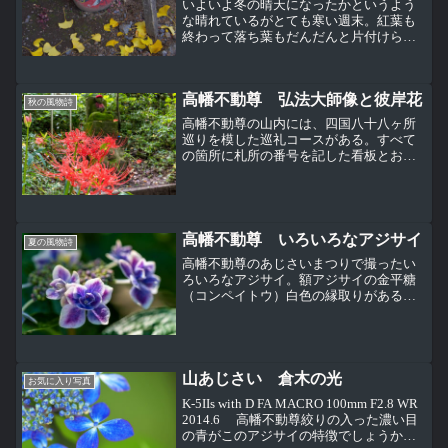
いよいよ冬の晴天になったかというよう
な晴れているがとても寒い週末。紅葉も
終わって落ち葉もだんだんと片付けられ
てきた高幡不動尊の境内。晴天で風が強
いのはまさに冬型。七五三のかわいい着
物姿がいなくなりちょっと地味な境内。
高幡不動尊 弘法大師像と彼岸花
最後まで頑張っているモミ...
秋の風物詩
高幡不動尊の山内には、四国八十八ヶ所
巡りを模した巡礼コースがある。すべて
の箇所に札所の番号を記した看板とお地
蔵さんがある。実はこれはお地蔵さんで
はなく弘法大師像なんだそうだ。彼岸花
が咲く時期なので、弘法大師像とその回
りに咲く彼岸花の写真。手...
高幡不動尊 いろいろなアジサイ
夏の風物詩
高幡不動尊のあじさいまつりで撮ったい
ろいろなアジサイ。額アジサイの金平糖
（コンペイトウ）白色の縁取りがある明
るい紫色の花がかわいいと人気のアジサ
イ。名前がわからないが、高幡不動尊で
は少ない赤紫色の西洋アジサイ。下が高
幡不動尊でよく見かける額...
山あじさい 倉木の光
お気に入り写真
K-5IIs with D FA MACRO 100mm F2.8 WR
2014.6 高幡不動尊絞りの入った濃い目
の青がこのアジサイの特徴でしょうか。