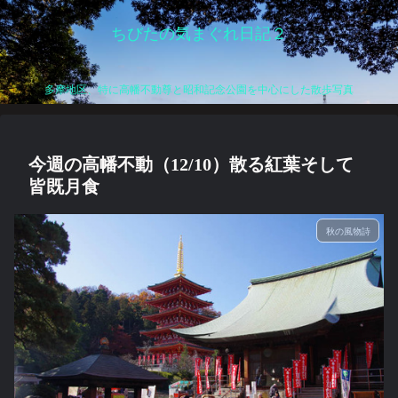
ちびたの気まぐれ日記２
多摩地区、特に高幡不動尊と昭和記念公園を中心にした散歩写真
今週の高幡不動（12/10）散る紅葉そして
皆既月食
秋の風物詩