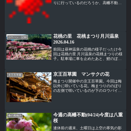
りに行っているのだろうか、高幡不動尊
の境内は人が少ない気象台から２１日午
前、東京都内でソメイヨシノの開花を観
測したという発表があった。これは平年
より７日早く、昨年より１...
花桃の里 花桃まつり月川温泉
ロケハン・記録
2026.04.16
前回は昼神温泉の花桃の様子だったけ今
回は花桃の里 月川温泉の花桃まつりの様
子。駐車場に車を止めたあと、鯉のぼり
が泳ぐ姿を見ながら橋を渡った。
京王百草園 マンサクの花
京王百草園
梅まつり開催中の京王百草園。今回は梅
以外に咲いている花。梅まつりののぼり
の左側で咲いているのが下のロウバイ。
年末から咲いているソシンロウバイもま
だ咲いている。花の芯まで黄色いのでロ
ウバイよりもきれいに見える。背景に梅
が咲いてちょっと色がつい...
今週の高幡不動(04/24)今度は八重
春の風物詩
桜
連休前の週末、土曜日は上空の寒気の影