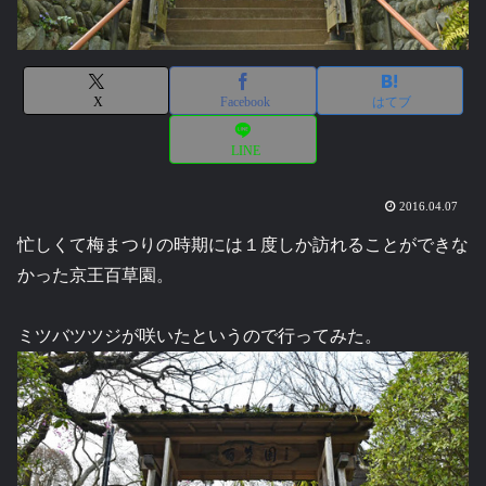
X
Facebook
はてブ
LINE
2016.04.07
忙しくて梅まつりの時期には１度しか訪れることができな
かった京王百草園。
ミツバツツジが咲いたというので行ってみた。