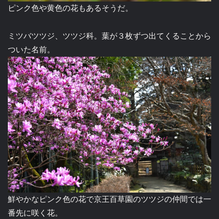
ピンク色や黄色の花もあるそうだ。
ミツバツツジ、ツツジ科。葉が３枚ずつ出てくることから
ついた名前。
鮮やかなピンク色の花で京王百草園のツツジの仲間では一
番先に咲く花。