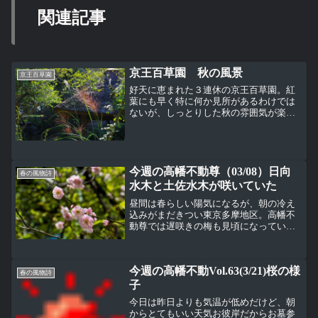
関連記事
京王百草園 秋の風景
京王百草園
好天に恵まれた３連休の京王百草園。紅
葉にも早く特に何か見所があるわけでは
ないが、しっとりした秋の雰囲気が楽し
める。ススキっていい雰囲気の光景をつ
くるね。いま園内で一番目をひくのはこ
のホトトギス。ヤマホトトギスよりちょ
っと派手なタイワンホトト...
今週の高幡不動尊（03/08）日向
春の風物詩
水木と土佐水木が咲いていた
昼間は春らしい陽気になるが、朝の冷え
込みがまだきつい東京多摩地区。高幡不
動尊では遅咲きの梅も見頃になってい
る。高幡不動尊では白梅と紅梅はある
が、こういう薄いピンク色の梅はこれだ
けかもしれない。寺社に似合う枝垂れ
今週の高幡不動Vol.63(3/21)桜の様
梅。枝垂れ梅を撮っていて上を見...
春の風物詩
子
今日は昨日よりも気温が低めだけど、朝
からとてもいい天気お彼岸だからお墓参