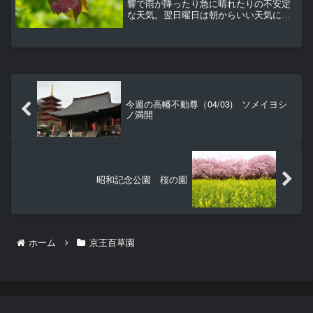
響で雨が降ったり急に晴れたりの不安定
な天気。翌日曜日は朝からいい天気にな
ったものの境内は人が少なくとても静
か。奥殿横に小さな紫色の花。セイヨウ
ジュウニヒトエ（別名アジュガ）、シソ
科。西洋の十二単って何？っ...
今週の高幡不動尊（04/03) ソメイヨシ
ノ満開
昭和記念公園 桜の園
ホーム
京王百草園