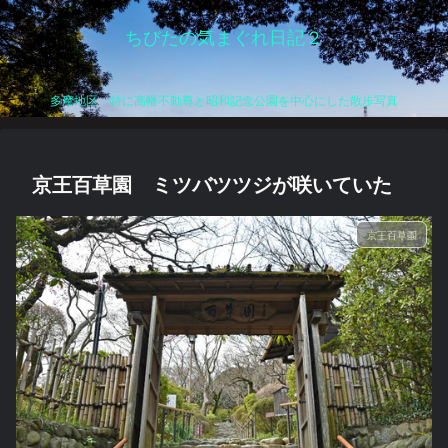
ちびたの気まぐれ日記２
多摩地区、特に高幡不動尊と昭和記念公園を中心にした散歩写真
京王百草園 ミツバツツジが咲いていた
京王百草園