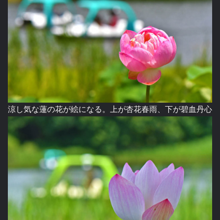
涼し気な蓮の花が絵になる。上が杏花春雨、下が碧血丹心