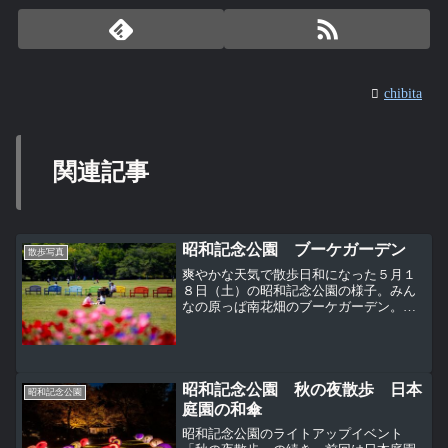
chibita
関連記事
昭和記念公園 ブーケガーデン
散歩写真
爽やかな天気で散歩日和になった５月１
８日（土）の昭和記念公園の様子。みん
なの原っぱ南花畑のブーケガーデン。ブ
ーケガーデンは花畑のどこを切り取って
も花束のように見えることが名前の由
来。今年は１８品種の花で構成されてい
るミックス花畑。ブーケガー...
昭和記念公園 秋の夜散歩 日本
昭和記念公園
庭園の和傘
昭和記念公園のライトアップイベント