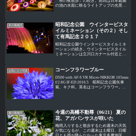
「秋の夜散歩」の続き。前回は日本庭園
の池の水面に映るライトアップの光景だ
ったけど、今回は和傘のライトアップな
ど、それ以外の日本庭園のライトアップ
様子。 ライトアップされた紅葉もきれ
昭和記念公園 ウインタービスタ
い。これは清池軒周辺の紅葉...
冬の風物詩
イルミネーション（その２）そし
て有馬記念２０１７
昭和記念公園ウインタービスタイルミネ
ーションの続き。ウインタービスタイル
ミネーションは立川口カナール付近とそ
の奥のふれあい広場で開催されている。
今回はカナールの大噴水から奥のふれあ
い広場の様子。ここはナイトピクニック
コーンフラワーブルー
お気に入り写真
エリアになっていて、週末...
D500 with AF-S VR Micro-NIKKOR 105mm
f/2.8G IF-ED 2016.5 昭和記念公園矢車
菊、キク科。英名はコーンフラワー。ヨ
ーロッパが原産でドイツの国花。鯉のぼ
りの柱の先端につける矢車に似ているこ
と...
今週の高幡不動尊（06/21） 夏の
夏の風物詩
花、アガパンサスが咲いた
梅雨入りすると散歩するため週末の天気
が気になるが、この週末は土曜日、日曜
日とも雨が降らなかった東京多摩地区。