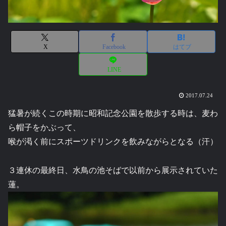
X
Facebook
はてブ
LINE
2017.07.24
猛暑が続くこの時期に昭和記念公園を散歩する時は、麦わ
ら帽子をかぶって、
喉が渇く前にスポーツドリンクを飲みながらとなる（汗）
３連休の最終日、水鳥の池そばで以前から展示されていた
蓮。