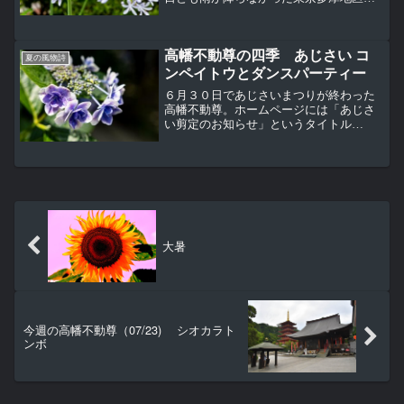
高幡不動尊の境内の人出は以前と同じぐ
らいになってきている。アガパンサス、
ユリ科が咲き始めた。別名、ムラサキク
高幡不動尊の四季 あじさい コ
ンシラン（紫君子蘭）と呼...
夏の風物詩
ンペイトウとダンスパーティー
６月３０日であじさいまつりが終わった
高幡不動尊。ホームページには「あじさ
い剪定のお知らせ」というタイトル
で、”７月４日に境内のあじさいの「毬切
り」を行います。”というお知らせがあっ
た。高幡不動尊の境内であじさいを見る
ことができるは来年になる...
大暑
今週の高幡不動尊（07/23) シオカラト
ンボ