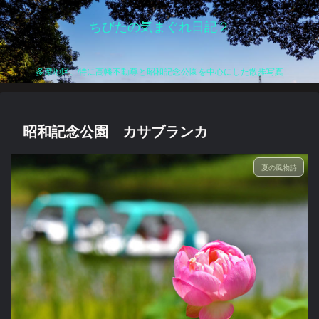
ちびたの気まぐれ日記２
多摩地区、特に高幡不動尊と昭和記念公園を中心にした散歩写真
昭和記念公園 カサブランカ
夏の風物詩