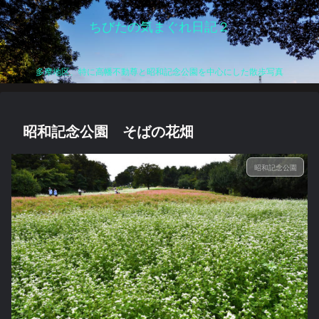
ちびたの気まぐれ日記２
多摩地区、特に高幡不動尊と昭和記念公園を中心にした散歩写真
昭和記念公園 そばの花畑
昭和記念公園