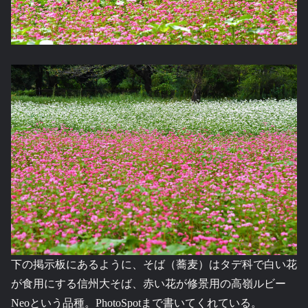
下の掲示板にあるように、そば（蕎麦）はタデ科で白い花
が食用にする信州大そば、赤い花が修景用の高嶺ルビー
Neoという品種。PhotoSpotまで書いてくれている。