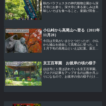
秋のバラフェスタの神代植物公園から深
大寺にお参り。深大寺に来る楽しみは美
味しいそばを食べること。釜揚げ田舎そ
ばを頼んだんだけど、こんな感じで出て
きた。ちょっとイメージしていたのと違
う。みそおでん。団子やせんべいなどち
ょこちょこと食べ歩き鬼太...
小仏峠から高尾山へ登る（2011年
アウトドア・スポーツ
11月28）
今日は天気がいまひとつだったが、小仏
から城山を経由して高尾山に登った。１
１月下旬の高尾山といえば紅葉。薬王院
四天王門そばの大天狗・小天狗（カラス
天狗）像と紅葉の様子。駅のポスターの
ようにきれいには撮れなかったが高尾山
京王百草園 お彼岸の頃の様子
はいま紅葉が見頃。浄心門...
京王百草園
ほぼ月に１度は訪れている京王百草園。
ブログの記事をアップするのは数か月ぶ
りになるので、お彼岸の頃の様子だけど
アップすることに。この時期はやはり彼
岸花だね。園内のいろいろなところで見
ることができる。ここは芭蕉天神。私の
お気に入り心字池の回りで...