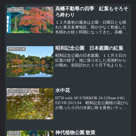
高幡不動尊の四季 紅葉もそろそ
秋の風物詩
ろ終わり
１２月最初の週末は土曜・日曜日とも晴
れた東京多摩地区。雨が少なく乾燥した
冬晴れが続く時期になってきた。高幡不
動尊入口の仁王門は「元旦 大護摩御修
行」の掲示に変わっていた。
昭和記念公園 日本庭園の紅葉
昭和記念公園
昭和記念公園の日本庭園。１１月５日の
紅葉の様子。池に張り出した清池軒から
の眺め。前回訪れた１０月下旬よりも、
かなり色づきが進んでいる。１枚目と反
対側、橋の方からの清池軒。清池軒の回
りの紅葉はもう見頃と言ってもいいぐら
いの感じ。これは清池軒の...
水中花
お気に入り写真
D750 with AF-S NIKKOR 24-120mm f/4G
ED VR 2015.04 昭和記念公園桜の花びら
が散った小川の水面に映る黄色いラッパ
スイセンの花。
神代植物公園 散策
散歩写真