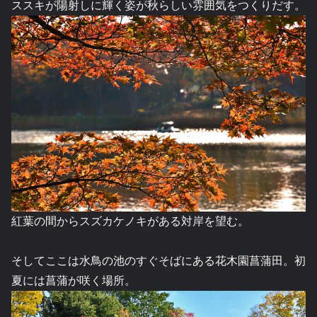
ススキが陽射しに輝く姿が秋らしい雰囲気をつくりだす。
紅葉の間からスズカケノキがある対岸を望む。
そしてここは水鳥の池のすぐそばにある花木園菖蒲田。初
夏には菖蒲が咲く場所。