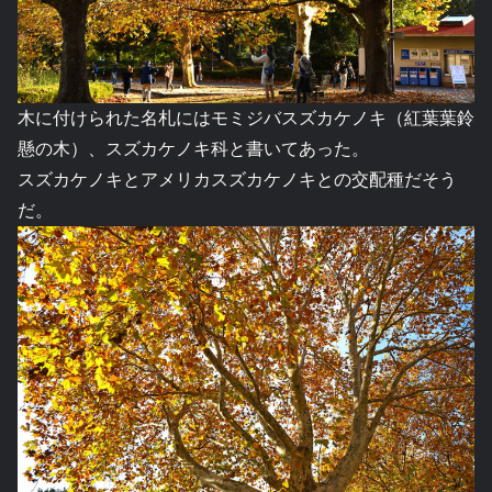
木に付けられた名札にはモミジバスズカケノキ（紅葉葉鈴
懸の木）、スズカケノキ科と書いてあった。
スズカケノキとアメリカスズカケノキとの交配種だそう
だ。