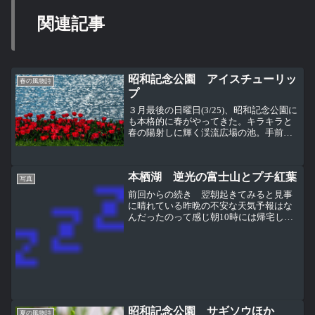
関連記事
昭和記念公園 アイスチューリッ
春の風物詩
プ
３月最後の日曜日(3/25)、昭和記念公園に
も本格的に春がやってきた。キラキラと
春の陽射しに輝く渓流広場の池。手前は
いち早く咲き始めたチューリップ。ここ
渓流広場のチューリップガーデンのチュ
ーリップが本格的に咲くのはもう少し
本栖湖 逆光の富士山とプチ紅葉
先。みんなの原っぱ...
写真
前回からの続き 翌朝起きてみると見事
に晴れている昨晩の不安な天気予報はな
んだったのって感じ朝10時には帰宅して
いなければならないために7時に起床。ま
あ普通の時間なんだけど、これは我が家
がキャンプ場で起きる時間としてはかな
りの早起き（下写真左...
昭和記念公園 サギソウほか
夏の風物詩