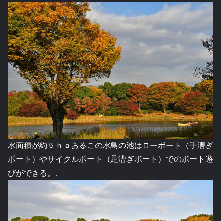
水面積が約５ｈａあるこの水鳥の池はローボート（手漕ぎ
ボート）やサイクルポート（足漕ぎボート）でのボート遊
びができる。.