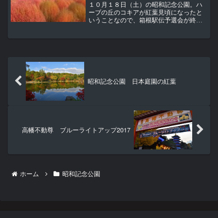
１０月１８日（土）の昭和記念公園。ハ
ーブの丘のコキアが紅葉見頃になったと
いうことなので、箱根駅伝予選会が終わ
って関係者が少なくなった頃を見計らっ
て行ってみた。立川口カナール両側のイ
チョウ並木はなんとなく色づき始めた感
じ。ハーブの丘に到着。丘の上にはフォ
トスポットとして白いブランコが置かれ
ている。「白いブランコ」と言えば1969
年のビリー・バンバンのデビュー曲、懐
昭和記念公園 日本庭園の紅葉
かしい。
高幡不動尊 ブルーライトアップ2017
ホーム
昭和記念公園