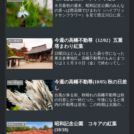
８月最初の週末、昭和記念公園のみんな
の原っぱ西花畑でひまわり（ハイブリッ
ドサンフラワー）を見て西立川口に戻る
途中。渓流広場のレストランを抜けた所
に大きなサンゴジュ（珊瑚樹）、ガマズ
ミ科又はレンプクソウ科又はスイカズラ
科（いったいどれ？）が赤...
今週の高幡不動尊（12/02）五重
秋の風物詩
塔まわり紅葉
日曜日はどんよりとした曇り空になった
東京多摩地区。高幡不動尊のもみじまつ
りは１１月３０日（金）で終わってしま
ったが、紅葉はまだ見頃。実はこういう
どんよりとした曇り空の日の方が紅葉の
写真はきれいに撮れたりする。この日は
今週の高幡不動尊(10/05) 秋の日差
境内の参拝者が少ない、七...
秋の風物詩
し
台風が来る前、秋晴れの高幡不動尊は秋
の日差しが一杯だった。午後になると境
内の不動尊は逆光。この時期は太陽の高
度が低くなってくるから完全に逆光。五
重塔横のサルスベリ（百日紅）、ミソハ
ギ科はかなり背の高い木になっている。
昭和記念公園 コキアの紅葉
五重塔先端の相輪とサルス...
昭和記念公園
(10/18)