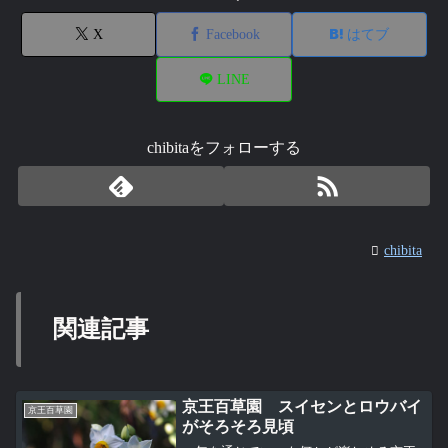
X
Facebook
はてブ
LINE
chibitaをフォローする
chibita
関連記事
京王百草園 スイセンとロウバイ
京王百草園
がそろそろ見頃