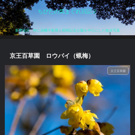
ちびたの気まぐれ日記２
多摩地区、特に高幡不動尊と昭和記念公園を中心にした散歩写真
京王百草園 ロウバイ（蝋梅）
京王百草園