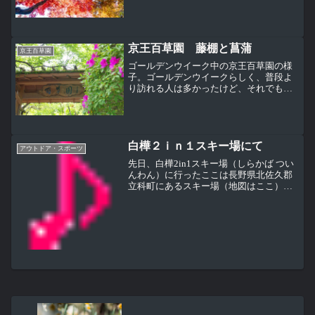
終日前日となる11月30日に行ってみると
見事に見頃になっていた。紅葉が見頃に
なったとあって訪れる人も増えて受付に
も並ぶ人がいた...
京王百草園 藤棚と菖蒲
京王百草園
ゴールデンウイーク中の京王百草園の様
子。ゴールデンウイークらしく、普段よ
り訪れる人は多かったけど、それでもす
ごく静か。５月の京王百草園で一番楽し
みなのがこの藤棚のノダナガフジ。なぜ
か 昨年はまったく花が咲かなかったが今
年は咲いてくれた。でも...
白樺２ｉｎ１スキー場にて
アウトドア・スポーツ
先日、白樺2in1スキー場（しらかば つい
んわん）に行ったここは長野県北佐久郡
立科町にあるスキー場（地図はここ）
で、このスキー場のホームページにも晴
天率８０％と書かれているように、いつ
も天気が良いスキー場で知られているじ
ゃあいつ雪が降るんだ...