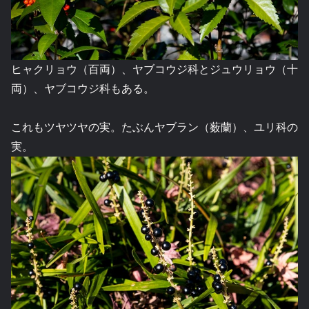
ヒャクリョウ（百両）、ヤブコウジ科とジュウリョウ（十
両）、ヤブコウジ科もある。
これもツヤツヤの実。たぶんヤブラン（薮蘭）、ユリ科の
実。