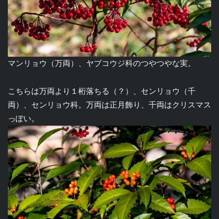
マンリョウ（万両）、ヤブコウジ科のつやつやな実。
こちらは万両より１桁落ちる（？）、センリョウ（千
両）、センリョウ科。万両は正月飾り、千両はクリスマス
っぽい。