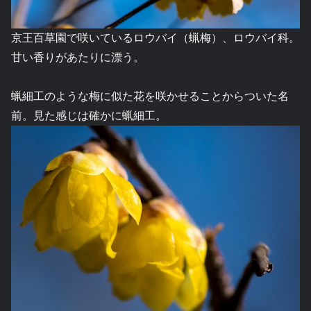
京王百草園で咲いているロウバイ（蝋梅）、ロウバイ科。
甘い香りがあたりに漂う。
蝋細工のような梅に似た花を咲かせることからついた名
前。見た感じは確かに蝋細工。