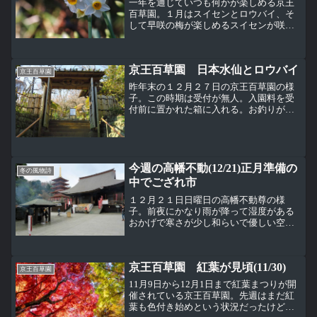
一年を通じていつも何かが楽しめる京王
百草園。１月はスイセンとロウバイ、そ
して早咲の梅が楽しめるスイセンが咲い
ている場所は決して広くはないんだけ
ど、なんだか肩寄せ合って一生懸命咲い
ている感じのスイセンの花の姿を見るこ
京王百草園 日本水仙とロウバイ
とが出来る今一番見頃なのは...
京王百草園
昨年末の１２月２７日の京王百草園の様
子。この時期は受付が無人。入園料を受
付前に置かれた箱に入れる。お釣りが必
要な場合は、階段をあがって松連庵（お
休み処）に行く必要がある。夏は木々の
葉で覆われる階段も冬は葉が落ちて明る
い。木々があると夏は木陰...
今週の高幡不動(12/21)正月準備の
冬の風物詩
中でござれ市
１２月２１日日曜日の高幡不動尊の様
子。前夜にかなり雨が降って湿度がある
おかげで寒さが少し和らいで優しい空気
に感じる。不動堂前の賽銭箱が正月仕様
になりつつある。この場所は正月、不動
堂にお参りする人を誘導するための警察
京王百草園 紅葉が見頃(11/30)
官が立つ場所。後ろから。こ...
京王百草園
11月9日から12月1日まで紅葉まつりが開
催されている京王百草園。先週はまだ紅
葉も色付き始めという状況だったけど最