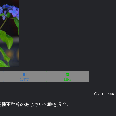
はてブ
LINE
2011.06.06
高幡不動尊のあじさいの咲き具合。