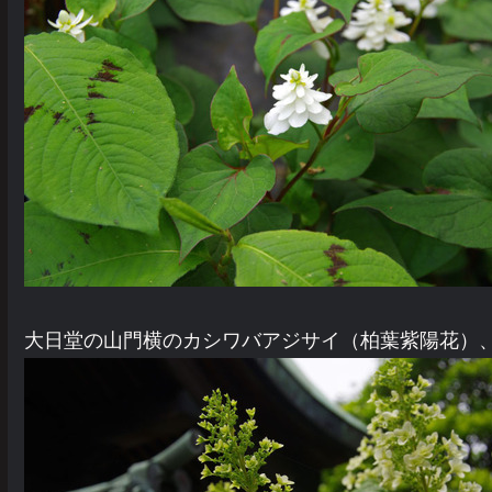
大日堂の山門横のカシワバアジサイ（柏葉紫陽花）