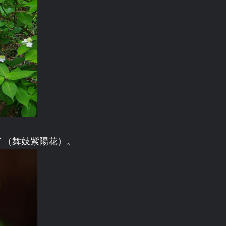
イ（舞妓紫陽花）。