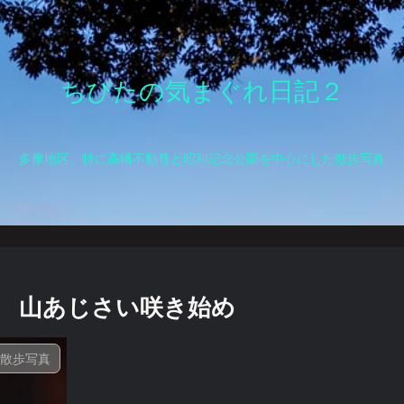
ちびたの気まぐれ日記２
多摩地区、特に高幡不動尊と昭和記念公園を中心にした散歩写真
祭り 山あじさい咲き始め
散歩写真