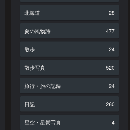
北海道
28
夏の風物詩
477
散歩
24
散歩写真
520
旅行・旅の記録
24
日記
260
星空・星景写真
4