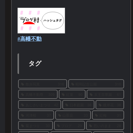
#高幡不動
タグ
散歩写真
316
昭和記念公園
310
高幡不動尊
309
紅葉
90
京王百草園
61
あじさいまつり
42
日本庭園
38
彼岸花
38
河津桜
37
山茶花
33
紅梅
31
菊まつり
30
ブログ
29
思いのまま
28