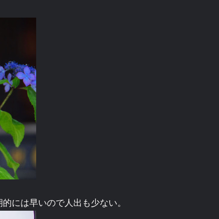
。
期的には早いので人出も少ない。