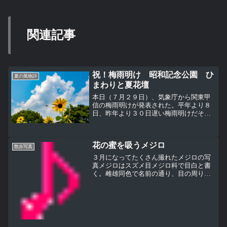
関連記事
祝！梅雨明け 昭和記念公園 ひ
夏の風物詩
まわりと夏花壇
本日（７月２９日）、気象庁から関東甲
信の梅雨明けが発表された。平年より８
日、昨年より３０日遅い梅雨明けだそう
だが、昨年はちょっと異常だったからね
（汗）。この日はまだ梅雨明け前だった
が昭和記念公園に夏空が帰ってきた！ ひ
花の蜜を吸うメジロ
まわりはこういう空を背...
散歩写真
３月になってたくさん撮れたメジロの写
真メジロはスズメ目メジロ科で目白と書
く。雌雄同色で名前の通り、目の周りの
白い輪が特徴。雑食だが花の蜜が大好物
なんだそうだメジロの英名は「Japanese
White-eye」。なぜにJapanese？日本...