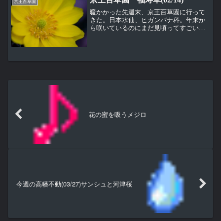
の様子。 （2...
京王百草園
暖かかった先週末、京王百草園に行って
きた。日本水仙、ヒガンバナ科。年末か
ら咲いているのにまだ見頃ってすごい
ね。ソシンロウバイ（素芯蠟梅）、ロウ
バイ科。見頃過ぎで少し香りが落ちてき
た。 ロウバイ（蠟梅）、ロウバイ科。
ここまでは今まで...
花の蜜を吸うメジロ
今週の高幡不動(03/27)サンシュと河津桜