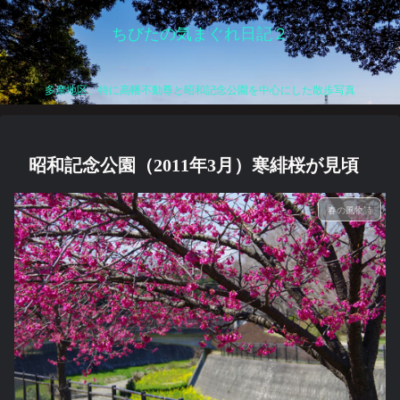
ちびたの気まぐれ日記２
多摩地区、特に高幡不動尊と昭和記念公園を中心にした散歩写真
昭和記念公園（2011年3月）寒緋桜が見頃
春の風物詩