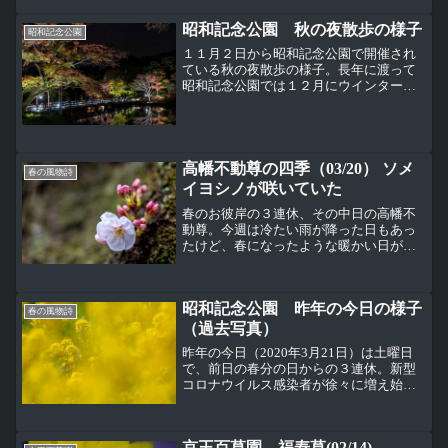
昭和記念公園 秋の夜散歩の様子
昭和記念公園
１１月２日から昭和記念公園で開催され
ている秋の夜散歩の様子。長年に渡って
昭和記念公園では１２月にウインタービ
スタイルミネーションが開催されていた
が、今年はそれに変わって夜の日本庭園
とかたらいのイチョウ並木をライトアッ
プする、この秋の夜散歩の...
高幡不動尊の四季（03/20） ソメ
春の風物詩
イヨシノが咲いていた
春のお彼岸の３連休、その中日の高幡不
動尊。今週は冷たい雨が降った日もあっ
たけど、春になったような暖かい日が続
いていたので、桜（ソメイヨシノ）が咲
いているのではないかと期待していた
ら、ちゃんと咲いていた。この木は日野
昭和記念公園 昨年の今日の様子
市のさくら開花宣言をする標...
春の風物詩
（過去写真）
昨年の今日（2020年3月21日）は土曜日
で、前日の春分の日からの３連休。新型
コロナウイルス感染者が徐々に増え始め
て、この３連休は人出が増えてまずいの
ではないかと言われていた時期。 今回は
１年前の昭和記念公園で撮った菜の花畑
京王百草園 福寿草(02/14)