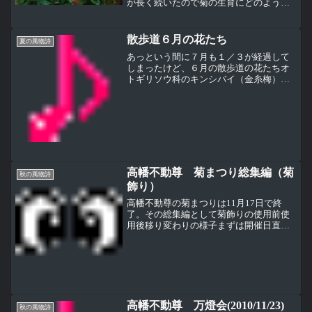
が長く続いたので菊の生育にどのように
影響したのかが気になる。平日というこ
ともあって高幡不動尊の境内は参拝者は
多くない。不動堂前の展示エリアの菊は
散歩道６月の花たち
夏の風物詩
まだ蕾の状態だった。毎年菊まつりの開
あっという間に７月も１／３が経過して
催直後はこんな感じ。
しまったけど、６月の散歩道の花たちオ
トギリソウ科のキンシバイ（金糸梅）。
花の形が梅に似ていて色が黄色なことか
らとか、雄しべが金の糸のように見える
からついたとも言われている同じくオト
ギリソウ科の未央柳（ビヨ...
高幡不動尊 菊まつり総集編（菊
秋の風物詩
飾り）
高幡不動尊の菊まつりは11月17日で終
了。その総集編として菊飾りの使用前使
用後移り変わりの様子まずは開催日直前
の準備中の姿左上からドレス、孔雀、
鳥、そして右下が富士山になる準備中の
姿はトロロかと思われた菊人形のドレ
ス、開催前半と後半でかなり...
高幡不動尊 万燈会(2010/11/23)
秋の風物詩