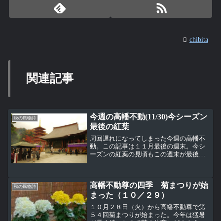
chibita
関連記事
今週の高幡不動(11/30)今シーズン
秋の風物詩
最後の紅葉
周回遅れになってしまった今週の高幡不
動。この記事は１１月最後の週末。今シ
ーズンの紅葉の見頃もこの週末が最後。
七五三祈願御修行は１１月末まで、最後
のお参りの姿がチラホラと。不動堂前の
菊飾りもこの週末で最後だろうね。境内
高幡不動尊の四季 菊まつりが始
から山内の紅葉もそろそろ...
秋の風物詩
まった（１０／２９）
１０月２８日（火）から高幡不動尊で第
５４回菊まつりが始まった。今年は猛暑