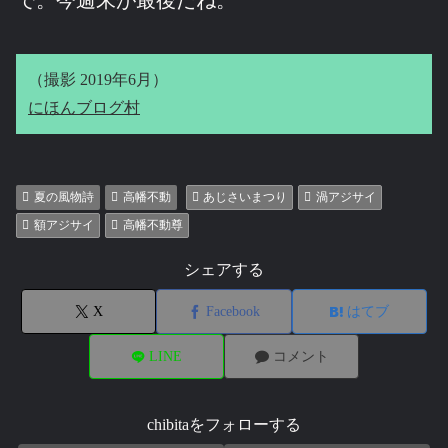
で。今週末が最後だね。
（撮影 2019年6月）
にほんブログ村
夏の風物詩
高幡不動
あじさいまつり
渦アジサイ
額アジサイ
高幡不動尊
シェアする
X
Facebook
はてブ
LINE
コメント
chibitaをフォローする