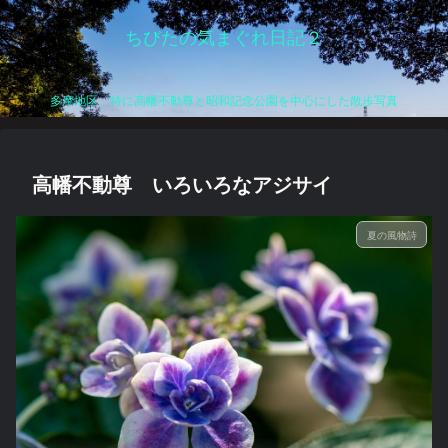
ちびたの気まぐれ日記２
多摩地区、特に高幡不動尊と昭和記念公園を中心にした散歩写真
高幡不動尊 いろいろなアジサイ
夏の風物詩