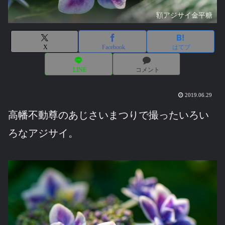
額アジサイ金平糖
X
Facebook
はてブ
LINE
コメント
2019.06.29
高幡不動尊のあじさいまつりで撮ったいろい
ろなアジサイ。