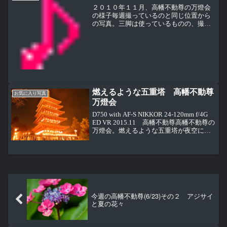
２０１０年１１月、高幡不動尊の万燈会
の様子毎週撮っているのと同じ位置から
の写真。三脚は使っているものの、撮り
慣れていないため、いまひとつな写真夜
のお参りは、この万燈会と年末年始の時
ぐらいかな。仁王門も万燈会らしく提灯
が灯されていい雰囲気に手...
燃えるような五重塔 高幡不動尊
お気に入り写真
万燈会
D750 with AF-S NIKKOR 24-120mm f/4G
ED VR 2015.11 高幡不動尊高幡不動尊の
万燈会。燃えるような五重塔が夜空に浮
き出ていました。
今週の高幡不動尊(6/23)その２ アジサイ
と夏の花々