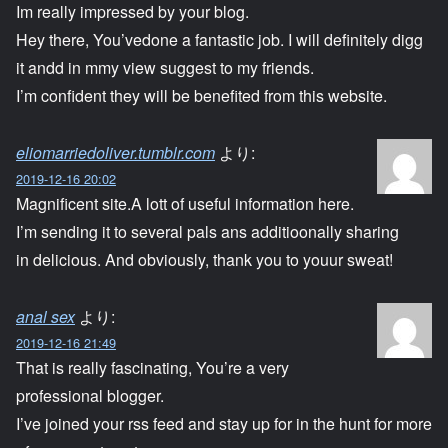
Im really impressed by your blog.
Hey there, You’vedone a fantastic job. I will definitely digg
it andd in mmy view suggest to my friends.
I’m confident they will be benefited from this website.
eliomarriedoliver.tumblr.com
より:
2019-12-16 20:02
Magnificent site.A lott of useful information here.
I’m sending it to several pals ans additioonally sharing
in delicious. And obviously, thank you to youur sweat!
anal sex
より:
2019-12-16 21:49
That is really fascinating, You’re a very
professional blogger.
I’ve joined your rss feed and stay up for in the hunt for more