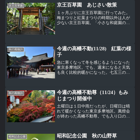
京王百草園 あじさい散策
京王百草園
１ヶ月ぶりに京王百草園に行ってみた。
梅まつりと紅葉まつりの時期以外は人が
少ない京王百草園。「小さな和庭園のあ
じさい散策」がこの時期の京王百草園の
キャッチコピー。東屋や竹垣のそばであ
じさいが咲く光景が百草園らしい。高幡
不動尊だと一面に青色系の...
今週の高幡不動(11/28) 紅葉の様
秋の風物詩
子
急に寒くなって冬を感じるようになった
東京多摩地区。でも、週末になると天気
も良く比較的暖かになった。七五三の参
りの最後の週末。駆け込み参りの人が多
い。２８日はお不動さんの日なので、年
配向けの露店が多数並んでいる。お不動
今週の高幡不動尊（11/24）もみ
さんの日の露店は対象とす...
秋の風物詩
じまつり開催中
土曜日は１日中雨だったが、日曜日は晴
れて暖かくなった東京多摩地区。萬燈会
が終わった高幡不動尊。でも入り口の仁
王門にはまだ提灯が下げられている。高
幡不動尊では菊まつりが終わったあと、
もみじまつりが開催されている。大師堂
昭和記念公園 秋の山野草
周辺もきれいに色づいてき...
昭和記念公園