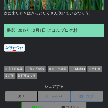
次に来たときはきっとたくさん咲いているだろう。
撮影 2019年12月1日
にほんブログ村
京王百草園
秋の風物詩
京王百草園
日本水仙
竹灯篭
紅葉
紅葉まつり
シェアする
X
Facebook
はてブ
LINE
コメント