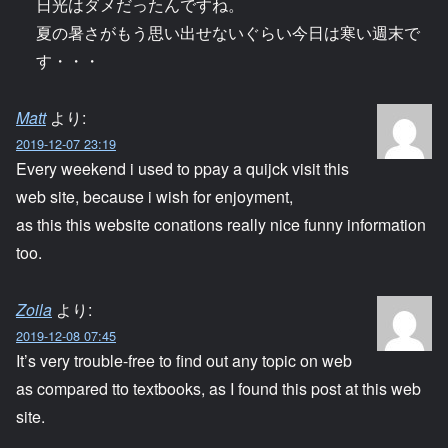
日光はダメだったんですね。
夏の暑さがもう思い出せないぐらい今日は寒い週末で
す・・・
Matt
より:
2019-12-07 23:19
Every weekend i used to ppay a quijck visit this
web site, because i wish for enjoyment,
as this this website conations really nice funny information
too.
Zoila
より:
2019-12-08 07:45
It’s very trouble-free to find out any topic on web
as compared tto textbooks, as I found this post at this web
site.