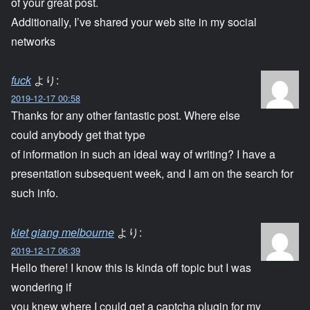
of your great post.
Additionally, I’ve shared your web site in my social
networks
fuck
より:
2019-12-17 00:58
Thanks for any other fantastic post. Where else
could anybody get that type
of information in such an ideal way of writing? I have a
presentation subsequent week, and I am on the search for
such info.
kiet giang melbourne
より:
2019-12-17 06:39
Hello there! I know this is kinda off topic but I was
wondering if
you knew where I could get a captcha plugin for my