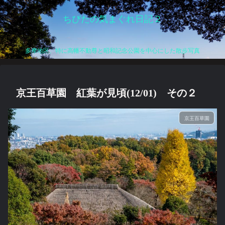
ちびたの気まぐれ日記２
多摩地区、特に高幡不動尊と昭和記念公園を中心にした散歩写真
京王百草園 紅葉が見頃(12/01) その２
京王百草園