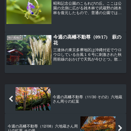
昭和記念公園のこもれびの丘。ここは公
園の北側に広がる雑木林で武蔵野の雑木
林を復元したもので、普通の公園ではあ
まり見かけない山野草を見ることができ
る。これはカリガネソウ（雁金草）、シ
ソ科又はクマツヅラ科。別名ホカケソウ
（帆掛草）。延びた雄シベ...
今週の高幡不動尊（09/17) 萩の
秋の風物詩
花
三連休の東京多摩地区は沖縄付近でウロ
ウロしている台風１６号に刺激された秋
雨前線のおかげで天気が今ひとつ。散歩
ができたのは初日の土曜日だけ。でもち
ょっと薄日が差したので、弁天池では、
こんな秋らしい光景を見ることができ
た。秋の花と言えば、草かん...
今週の高幡不動尊（11/30 その2）六地蔵
さん周りの紅葉
今週の高幡不動尊（12/08）六地蔵さん周
りの紅葉 その後