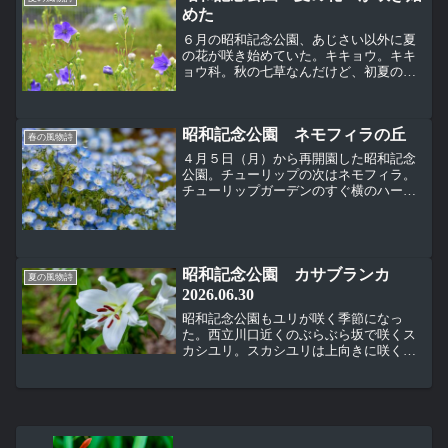
めた
６月の昭和記念公園、あじさい以外に夏
の花が咲き始めていた。キキョウ。キキ
ョウ科。秋の七草なんだけど、初夏の頃
から咲き始める花。明るい紫以外に白い
花も咲いていた。ノウゼンカズラ（凌霄
花）、ノウゼンカズラ科。木にまとわり
昭和記念公園 ネモフィラの丘
ついて天高く登ることから...
春の風物詩
４月５日（月）から再開園した昭和記念
公園。チューリップの次はネモフィラ。
チューリップガーデンのすぐ横のハーブ
の丘がネモフィラの丘になっている。 ネ
モフィラ、ハゼリソウ科又はムラサキ
科。別名なのか和名なのかわからないけ
ど、瑠璃唐草（ルリカラク...
昭和記念公園 カサブランカ
夏の風物詩
2026.06.30
昭和記念公園もユリが咲く季節になっ
た。西立川口近くのぶらぶら坂で咲くス
カシユリ。スカシユリは上向きに咲くこ
とも特徴の１つ。