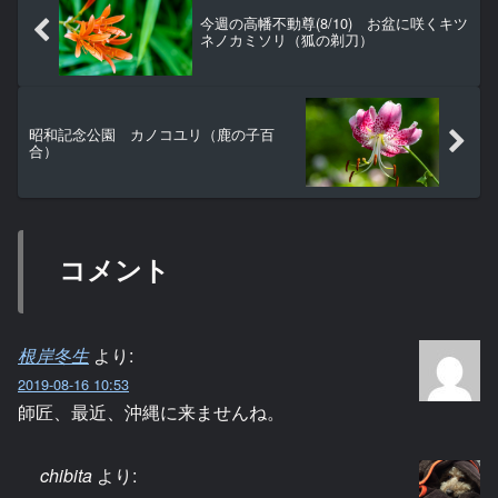
今週の高幡不動尊(8/10) お盆に咲くキツ
ネノカミソリ（狐の剃刀）
昭和記念公園 カノコユリ（鹿の子百
合）
コメント
根岸冬生
より:
2019-08-16 10:53
師匠、最近、沖縄に来ませんね。
chibita
より: