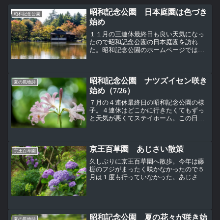
昭和記念公園 日本庭園は色づき
昭和記念公園
始め
１１月の三連休最終日も良い天気になっ
たので昭和記念公園の日本庭園を訪れ
た。昭和記念公園のホームページでは色
づき始めとあり、全体的にはそんな状況
だけど、一部しっかり色づきが進んだ木
もある。池に突き出た清池軒。清池軒の
昭和記念公園 ナツズイセン咲き
中から見た池と橋。割と色づ...
夏の風物詩
始め（7/26）
７月の４連休最終日の昭和記念公園の様
子。４連休はどこかに行きたくてもずっ
と天気が悪くてステイホーム。この日は
珍しく朝から少し晴れて太陽が顔を出し
たので、すぐに車で昭和記念公園に向か
ったら、駐車場に到着する頃はにはポツ
京王百草園 あじさい散策
リポツリと雨が降りだした...
京王百草園
久しぶりに京王百草園へ散歩。今年は藤
棚のフジがまったく咲かなかったので５
月は１度も行っていなかった。あじさい
の見所としては、百草園からひと駅のと
ころに高幡不動尊があるため、あまり目
立たないが、高幡不動尊とはまた違った
雰囲気であじさいを楽しむ...
昭和記念公園 夏の花々が咲き始
夏の風物詩