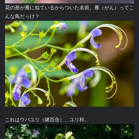
花の形が雁に似ているからついた名前。雁（がん）ってこ
んな鳥だっけ？
これはウバユリ（姥百合）、ユリ科。