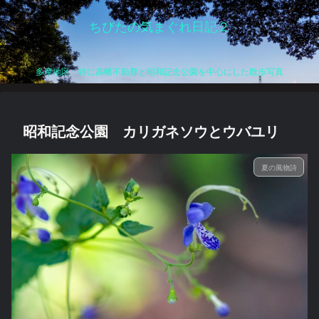
ちびたの気まぐれ日記２
多摩地区、特に高幡不動尊と昭和記念公園を中心にした散歩写真
昭和記念公園 カリガネソウとウバユリ
夏の風物詩