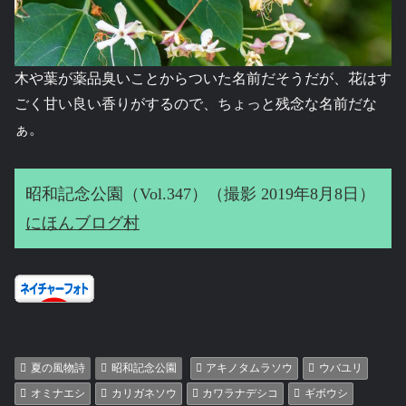
木や葉が薬品臭いことからついた名前だそうだが、花はす
ごく甘い良い香りがするので、ちょっと残念な名前だな
ぁ。
昭和記念公園（Vol.347）（撮影 2019年8月8日）
にほんブログ村
夏の風物詩
昭和記念公園
アキノタムラソウ
ウバユリ
オミナエシ
カリガネソウ
カワラナデシコ
ギボウシ