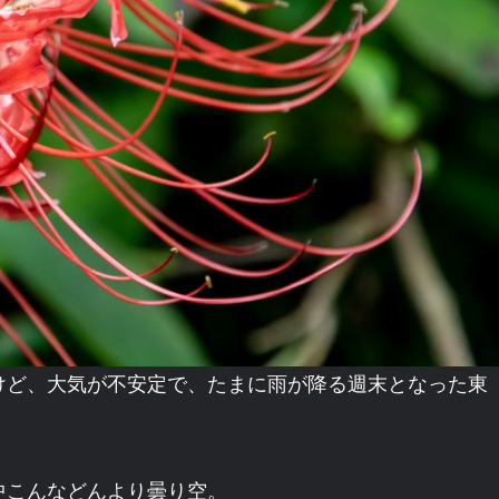
けど、大気が不安定で、たまに雨が降る週末となった東
中こんなどんより曇り空。