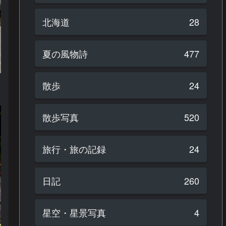
北海道
28
夏の風物詩
477
散歩
24
散歩写真
520
旅行・旅の記録
24
日記
260
星空・星景写真
4