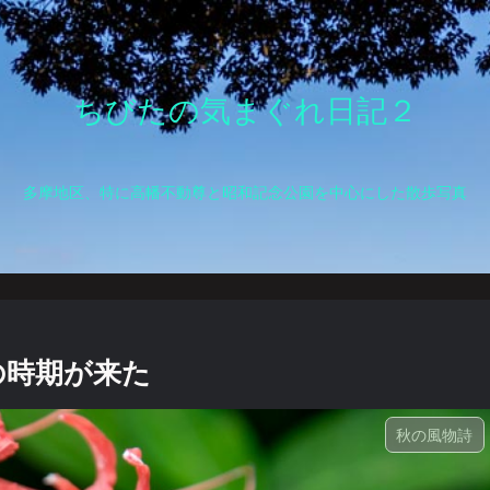
ちびたの気まぐれ日記２
多摩地区、特に高幡不動尊と昭和記念公園を中心にした散歩写真
花の時期が来た
秋の風物詩