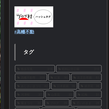
#高幡不動
タグ
散歩写真
316
昭和記念公園
310
高幡不動尊
309
紅葉
90
京王百草園
61
あじさいまつり
42
日本庭園
38
彼岸花
38
河津桜
37
山茶花
33
紅梅
31
菊まつり
30
ブログ
29
思いのまま
28